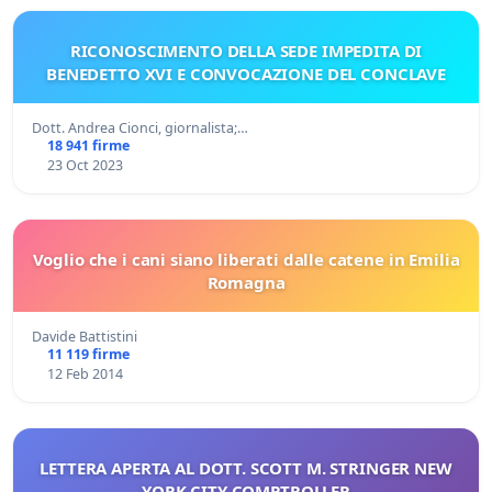
RICONOSCIMENTO DELLA SEDE IMPEDITA DI
BENEDETTO XVI E CONVOCAZIONE DEL CONCLAVE
Dott. Andrea Cionci, giornalista;…
18 941 firme
23 Oct 2023
Voglio che i cani siano liberati dalle catene in Emilia
Romagna
Davide Battistini
11 119 firme
12 Feb 2014
LETTERA APERTA AL DOTT. SCOTT M. STRINGER NEW
YORK CITY COMPTROLLER