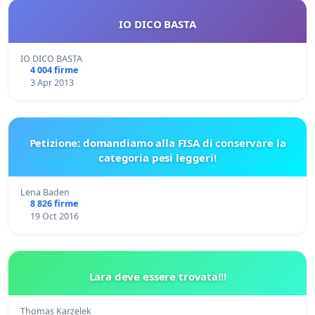
IO DICO BASTA
IO DICO BASTA
4 004 firme
3 Apr 2013
Petizione: domandiamo alla FISA di conservare la
categoria pesi leggeri!
Lena Baden
8 826 firme
19 Oct 2016
Lara deve essere trovata!!!
Thomas Karzelek