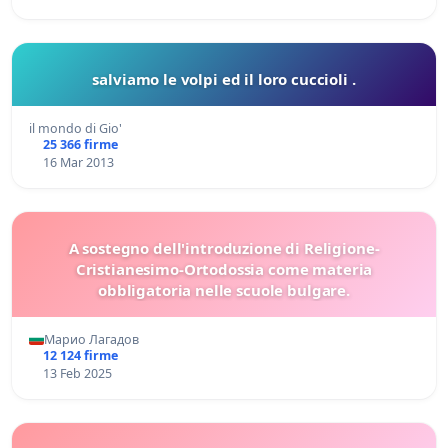
salviamo le volpi ed il loro cuccioli .
il mondo di Gio'
25 366 firme
16 Mar 2013
A sostegno dell'introduzione di Religione-
Cristianesimo-Ortodossia come materia
obbligatoria nelle scuole bulgare.
Марио Лагадов
12 124 firme
13 Feb 2025