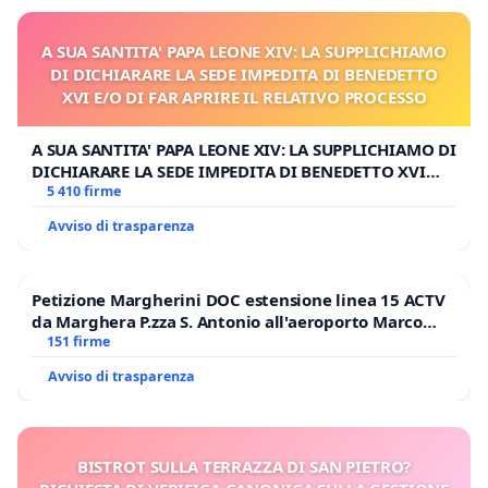
A SUA SANTITA' PAPA LEONE XIV: LA SUPPLICHIAMO
DI DICHIARARE LA SEDE IMPEDITA DI BENEDETTO
XVI E/O DI FAR APRIRE IL RELATIVO PROCESSO
A SUA SANTITA' PAPA LEONE XIV: LA SUPPLICHIAMO DI
DICHIARARE LA SEDE IMPEDITA DI BENEDETTO XVI
E/O DI FAR APRIRE IL RELATIVO PROCESSO
5 410 firme
Avviso di trasparenza
Petizione Margherini DOC estensione linea 15 ACTV
da Marghera P.zza S. Antonio all'aeroporto Marco
Polo tariffa a € 1,50
151 firme
Avviso di trasparenza
BISTROT SULLA TERRAZZA DI SAN PIETRO?