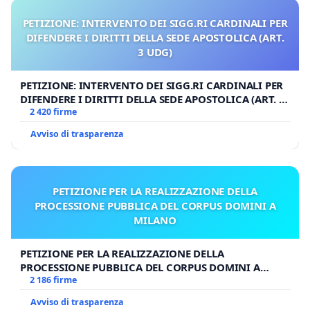
PETIZIONE: INTERVENTO DEI SIGG.RI CARDINALI PER
DIFENDERE I DIRITTI DELLA SEDE APOSTOLICA (ART.
3 UDG)
PETIZIONE: INTERVENTO DEI SIGG.RI CARDINALI PER
DIFENDERE I DIRITTI DELLA SEDE APOSTOLICA (ART. 3
UDG)
2 420 firme
Avviso di trasparenza
PETIZIONE PER LA REALIZZAZIONE DELLA
PROCESSIONE PUBBLICA DEL CORPUS DOMINI A
MILANO
PETIZIONE PER LA REALIZZAZIONE DELLA
PROCESSIONE PUBBLICA DEL CORPUS DOMINI A
MILANO
2 186 firme
Avviso di trasparenza