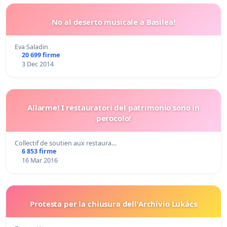
No al deserto musicale a Basilea!
Eva Saladin
20 699 firme
3 Dec 2014
Allarme! I restauratori del patrimonio sono in
perocolo!
Collectif de soutien aux restaura…
6 853 firme
16 Mar 2016
Protesta per la chiusura dell'Archivio Lukács