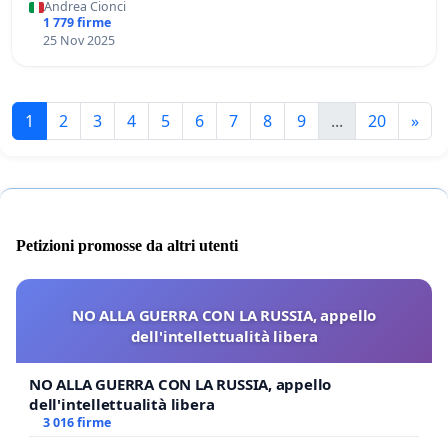
Andrea Cionci
1 779 firme
25 Nov 2025
1
2
3
4
5
6
7
8
9
...
20
»
Petizioni promosse da altri utenti
NO ALLA GUERRA CON LA RUSSIA, appello
dell'intellettualità libera
NO ALLA GUERRA CON LA RUSSIA, appello
dell'intellettualità libera
3 016 firme