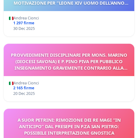
MOTIVAZIONE PER “LEONE XIV UOMO DELL’ANNO
2025”
Andrea Cionci
1 297 firme
30 Dec 2025
PROVVEDIMENTI DISCIPLINARI PER MONS. MARINO
(DIOCESI SAVONA) E P. PINO PIVA PER PUBBLICO
INSEGNAMENTO GRAVEMENTE CONTRARIO ALLA
DOTTRINA CATTOLICA
Andrea Cionci
2 165 firme
20 Dec 2025
A SUOR PETRINI: RIMOZIONE DEI RE MAGI “IN
ANTICIPO” DAL PRESEPE IN P.ZA SAN PIETRO:
POSSIBILE INTERPRETAZIONE GNOSTICA