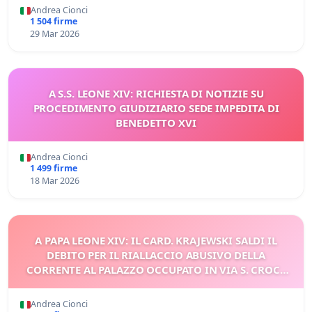
Andrea Cionci
1 504 firme
29 Mar 2026
A S.S. LEONE XIV: RICHIESTA DI NOTIZIE SU
PROCEDIMENTO GIUDIZIARIO SEDE IMPEDITA DI
BENEDETTO XVI
Andrea Cionci
1 499 firme
18 Mar 2026
A PAPA LEONE XIV: IL CARD. KRAJEWSKI SALDI IL
DEBITO PER IL RIALLACCIO ABUSIVO DELLA
CORRENTE AL PALAZZO OCCUPATO IN VIA S. CROCE
IN GERUSALEMME
Andrea Cionci