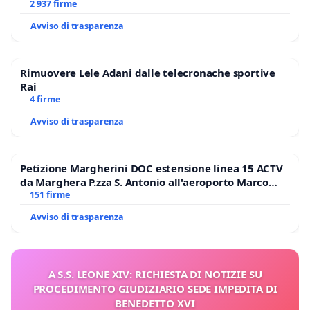
2 937 firme
Avviso di trasparenza
Rimuovere Lele Adani dalle telecronache sportive
Rai
4 firme
Avviso di trasparenza
Petizione Margherini DOC estensione linea 15 ACTV
da Marghera P.zza S. Antonio all'aeroporto Marco
Polo tariffa a € 1,50
151 firme
Avviso di trasparenza
A S.S. LEONE XIV: RICHIESTA DI NOTIZIE SU
PROCEDIMENTO GIUDIZIARIO SEDE IMPEDITA DI
BENEDETTO XVI