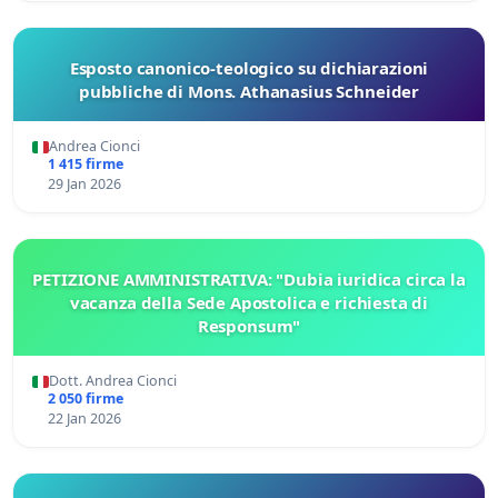
Esposto canonico-teologico su dichiarazioni
pubbliche di Mons. Athanasius Schneider
Andrea Cionci
1 415 firme
29 Jan 2026
PETIZIONE AMMINISTRATIVA: "Dubia iuridica circa la
vacanza della Sede Apostolica e richiesta di
Responsum"
Dott. Andrea Cionci
2 050 firme
22 Jan 2026