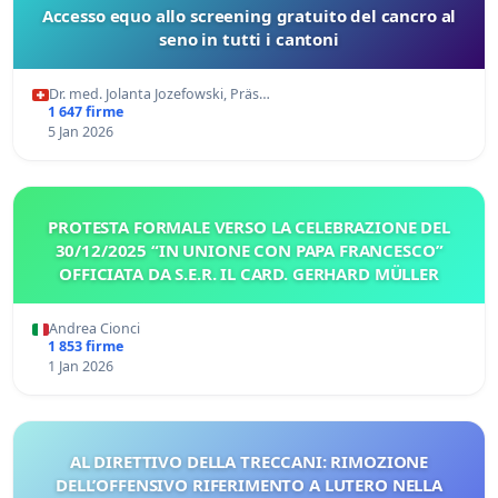
Accesso equo allo screening gratuito del cancro al
seno in tutti i cantoni
Dr. med. Jolanta Jozefowski, Präs…
1 647 firme
5 Jan 2026
PROTESTA FORMALE VERSO LA CELEBRAZIONE DEL
30/12/2025 “IN UNIONE CON PAPA FRANCESCO”
OFFICIATA DA S.E.R. IL CARD. GERHARD MÜLLER
Andrea Cionci
1 853 firme
1 Jan 2026
AL DIRETTIVO DELLA TRECCANI: RIMOZIONE
DELL’OFFENSIVO RIFERIMENTO A LUTERO NELLA