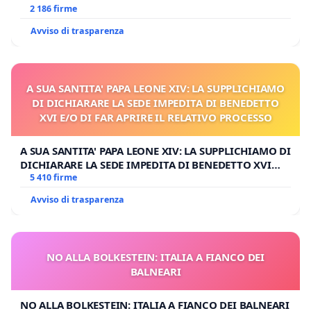
MILANO
2 186 firme
Avviso di trasparenza
A SUA SANTITA' PAPA LEONE XIV: LA SUPPLICHIAMO
DI DICHIARARE LA SEDE IMPEDITA DI BENEDETTO
XVI E/O DI FAR APRIRE IL RELATIVO PROCESSO
A SUA SANTITA' PAPA LEONE XIV: LA SUPPLICHIAMO DI
DICHIARARE LA SEDE IMPEDITA DI BENEDETTO XVI
E/O DI FAR APRIRE IL RELATIVO PROCESSO
5 410 firme
Avviso di trasparenza
NO ALLA BOLKESTEIN: ITALIA A FIANCO DEI
BALNEARI
NO ALLA BOLKESTEIN: ITALIA A FIANCO DEI BALNEARI