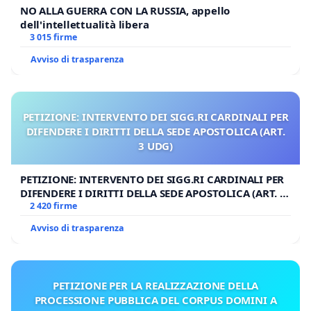
NO ALLA GUERRA CON LA RUSSIA, appello
dell'intellettualità libera
3 015 firme
Avviso di trasparenza
PETIZIONE: INTERVENTO DEI SIGG.RI CARDINALI PER
DIFENDERE I DIRITTI DELLA SEDE APOSTOLICA (ART.
3 UDG)
PETIZIONE: INTERVENTO DEI SIGG.RI CARDINALI PER
DIFENDERE I DIRITTI DELLA SEDE APOSTOLICA (ART. 3
UDG)
2 420 firme
Avviso di trasparenza
PETIZIONE PER LA REALIZZAZIONE DELLA
PROCESSIONE PUBBLICA DEL CORPUS DOMINI A