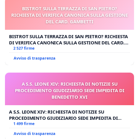
BISTROT SULLA TERRAZZA DI SAN PIETRO?
RICHIESTA DI VERIFICA CANONICA SULLA GESTIONE
DEL CARD. GAMBETTI
BISTROT SULLA TERRAZZA DI SAN PIETRO? RICHIESTA
DI VERIFICA CANONICA SULLA GESTIONE DEL CARD.
GAMBETTI
2 527 firme
Avviso di trasparenza
A S.S. LEONE XIV: RICHIESTA DI NOTIZIE SU
PROCEDIMENTO GIUDIZIARIO SEDE IMPEDITA DI
BENEDETTO XVI
A S.S. LEONE XIV: RICHIESTA DI NOTIZIE SU
PROCEDIMENTO GIUDIZIARIO SEDE IMPEDITA DI
BENEDETTO XVI
1 499 firme
Avviso di trasparenza