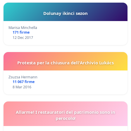
Dolunay ikinci sezon
Marisa Minchella
171 firme
12 Dec 2017
Protesta per la chiusura dell'Archivio Lukács
Zsuzsa Hermann
11 067 firme
8 Mar 2016
Allarme! I restauratori del patrimonio sono in
perocolo!