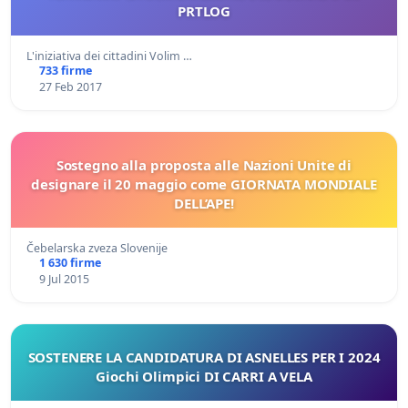
PRTLOG
L'iniziativa dei cittadini Volim …
733 firme
27 Feb 2017
Sostegno alla proposta alle Nazioni Unite di
designare il 20 maggio come GIORNATA MONDIALE
DELL’APE!
Čebelarska zveza Slovenije
1 630 firme
9 Jul 2015
SOSTENERE LA CANDIDATURA DI ASNELLES PER I 2024
Giochi Olimpici DI CARRI A VELA