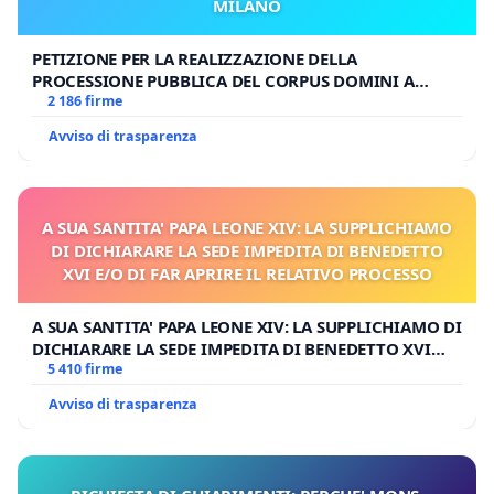
MILANO
PETIZIONE PER LA REALIZZAZIONE DELLA
PROCESSIONE PUBBLICA DEL CORPUS DOMINI A
MILANO
2 186 firme
Avviso di trasparenza
A SUA SANTITA' PAPA LEONE XIV: LA SUPPLICHIAMO
DI DICHIARARE LA SEDE IMPEDITA DI BENEDETTO
XVI E/O DI FAR APRIRE IL RELATIVO PROCESSO
A SUA SANTITA' PAPA LEONE XIV: LA SUPPLICHIAMO DI
DICHIARARE LA SEDE IMPEDITA DI BENEDETTO XVI
E/O DI FAR APRIRE IL RELATIVO PROCESSO
5 410 firme
Avviso di trasparenza