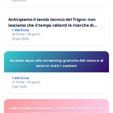
6 Jul 2026
Anticipiamo il tavolo tecnico del Trigno: non
lasciamo che il tempo rallenti le ricerche di
Domenico Racanati
1 508 firme
34 Firme / 30 giorni
20 Jun 2026
Accesso equo allo screening gratuito del cancro al
seno in tutti i cantoni
1 645 firme
31 Firme / 30 giorni
5 Jan 2026
VERGOGNA! FERMIAMO LA NOMINA DI BASSETTI AI