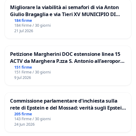
Migliorare la viabilità ai semafori di via Anton
Giulio Bragaglia e via Tieri XV MUNICIPIO DI
ROMA
184 firme
184 Firme / 30 giorni
21 Jul 2026
Petizione Margherini DOC estensione linea 15
ACTV da Marghera P.zza S. Antonio all'aeroporto
Marco Polo tariffa a € 1,50
151 firme
151 Firme / 30 giorni
9 Jul 2026
Commissione parlamentare d'inchiesta sulla
rete di Epstein e del Mossad: verità sugli Epstein
Files
205 firme
143 Firme / 30 giorni
24 Jun 2026