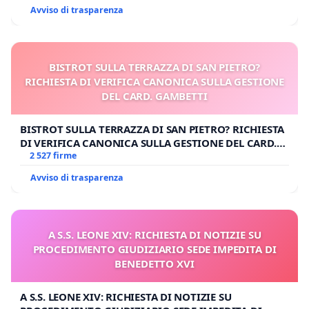
Avviso di trasparenza
BISTROT SULLA TERRAZZA DI SAN PIETRO?
RICHIESTA DI VERIFICA CANONICA SULLA GESTIONE
DEL CARD. GAMBETTI
BISTROT SULLA TERRAZZA DI SAN PIETRO? RICHIESTA
DI VERIFICA CANONICA SULLA GESTIONE DEL CARD.
GAMBETTI
2 527 firme
Avviso di trasparenza
A S.S. LEONE XIV: RICHIESTA DI NOTIZIE SU
PROCEDIMENTO GIUDIZIARIO SEDE IMPEDITA DI
BENEDETTO XVI
A S.S. LEONE XIV: RICHIESTA DI NOTIZIE SU