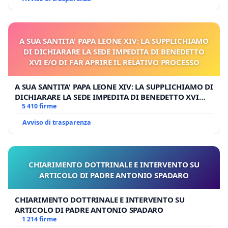
A SUA SANTITA' PAPA LEONE XIV: LA SUPPLICHIAMO
DI DICHIARARE LA SEDE IMPEDITA DI BENEDETTO
XVI E/O DI FAR APRIRE IL RELATIVO PROCESSO
A SUA SANTITA' PAPA LEONE XIV: LA SUPPLICHIAMO DI
DICHIARARE LA SEDE IMPEDITA DI BENEDETTO XVI
E/O DI FAR APRIRE IL RELATIVO PROCESSO
5 410 firme
Avviso di trasparenza
CHIARIMENTO DOTTRINALE E INTERVENTO SU
ARTICOLO DI PADRE ANTONIO SPADARO
CHIARIMENTO DOTTRINALE E INTERVENTO SU
ARTICOLO DI PADRE ANTONIO SPADARO
1 214 firme