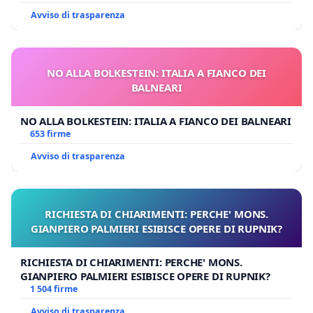
rendere più efficienti e organizzati meglio tutti gli
Avviso di trasparenza
aspetti fondamentali della festa, nel tentativo di
rendere ancora migliore un momento
importantissimo per tutta la comunità di
NO ALLA BOLKESTEIN: ITALIA A FIANCO DEI
Barrafranca.
BALNEARI
Firma la petizione anche tu per lo svolgimento della
NO ALLA BOLKESTEIN: ITALIA A FIANCO DEI BALNEARI
processione del Venerdi Santo Barrese.
653 firme
Avviso di trasparenza
Non sei un Barrese se leggendo tutto ciò non hai
avuto un brivido al cuore.
RICHIESTA DI CHIARIMENTI: PERCHE' MONS.
Grazie di cuore a chi lo farà..❤️
GIANPIERO PALMIERI ESIBISCE OPERE DI RUPNIK?
RICHIESTA DI CHIARIMENTI: PERCHE' MONS.
GIANPIERO PALMIERI ESIBISCE OPERE DI RUPNIK?
1 504 firme
Avviso di trasparenza