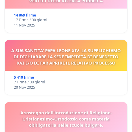
VERTICI DELLA RICERCA PUBBLICA
14 869 firme
17 Firme / 30 giorni
11 Nov 2025
A SUA SANTITA' PAPA LEONE XIV: LA SUPPLICHIAMO
DI DICHIARARE LA SEDE IMPEDITA DI BENEDETTO
XVI E/O DI FAR APRIRE IL RELATIVO PROCESSO
5 410 firme
7 Firme / 30 giorni
20 Nov 2025
A sostegno dell'introduzione di Religione-
Cristianesimo-Ortodossia come materia
obbligatoria nelle scuole bulgare.