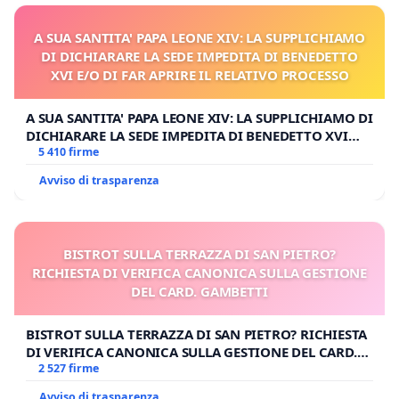
A SUA SANTITA' PAPA LEONE XIV: LA SUPPLICHIAMO
DI DICHIARARE LA SEDE IMPEDITA DI BENEDETTO
XVI E/O DI FAR APRIRE IL RELATIVO PROCESSO
A SUA SANTITA' PAPA LEONE XIV: LA SUPPLICHIAMO DI
DICHIARARE LA SEDE IMPEDITA DI BENEDETTO XVI
E/O DI FAR APRIRE IL RELATIVO PROCESSO
5 410 firme
Avviso di trasparenza
BISTROT SULLA TERRAZZA DI SAN PIETRO?
RICHIESTA DI VERIFICA CANONICA SULLA GESTIONE
DEL CARD. GAMBETTI
BISTROT SULLA TERRAZZA DI SAN PIETRO? RICHIESTA
DI VERIFICA CANONICA SULLA GESTIONE DEL CARD.
GAMBETTI
2 527 firme
Avviso di trasparenza