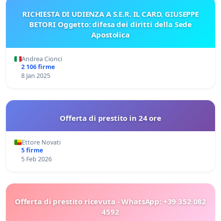
RICHIESTA DI UDIENZA A S.E.R. IL CARD. GIUSEPPE
BETORI Oggetto: difesa dei diritti della Sede
Apostolica
Andrea Cionci
2 106 firme
8 Jan 2025
Offerta di prestito in 24 ore
Ettore Novati
5 firme
5 Feb 2026
Offerta di prestito ricevuta - WhatsApp: +39 352 082
4592