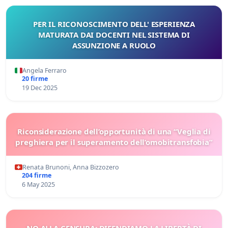
PER IL RICONOSCIMENTO DELL' ESPERIENZA
MATURATA DAI DOCENTI NEL SISTEMA DI
ASSUNZIONE A RUOLO
Angela Ferraro
20 firme
19 Dec 2025
Riconsiderazione dell’opportunità di una “Veglia di
preghiera per il superamento dell’omobitransfobia”
Renata Brunoni, Anna Bizzozero
204 firme
6 May 2025
NO ALLA CENSURA: DIFENDIAMO LA LIBERTÀ DI