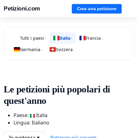
Petizioni.com
Crea una petizione
Tutti i paesi
Italia
Francia
›
›
›
Germania
Svizzera
›
›
Le petizioni più popolari di
quest'anno
Paese:
Italia
Lingua: Italiano
In evidenza
Petizioni più recenti