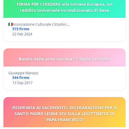
FIRMA PER CHIEDERE alla Unione Europea, un
reddito universale incondizionato di base
Associazione Culturale Cittadini …
573 firme
22 Feb 2024
Bando delle armi nucleari: l'Italia ratifichi!
Giuseppe Marazzi
544 firme
13 Sep 2017
(RISERVATA AI SACERDOTI): DICHIARAZIONE PER IL
SANTO PADRE LEONE XIV SULLA LEGITTIMITA’ DI
“PAPA FRANCESCO”