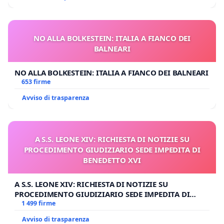
NO ALLA BOLKESTEIN: ITALIA A FIANCO DEI
BALNEARI
NO ALLA BOLKESTEIN: ITALIA A FIANCO DEI BALNEARI
653 firme
Avviso di trasparenza
A S.S. LEONE XIV: RICHIESTA DI NOTIZIE SU
PROCEDIMENTO GIUDIZIARIO SEDE IMPEDITA DI
BENEDETTO XVI
A S.S. LEONE XIV: RICHIESTA DI NOTIZIE SU
PROCEDIMENTO GIUDIZIARIO SEDE IMPEDITA DI
BENEDETTO XVI
1 499 firme
Avviso di trasparenza