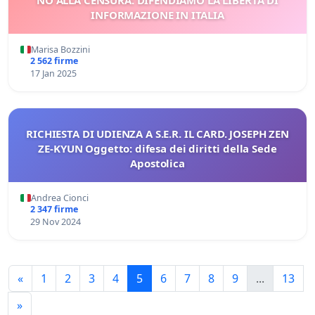
INFORMAZIONE IN ITALIA
Marisa Bozzini
2 562 firme
17 Jan 2025
RICHIESTA DI UDIENZA A S.E.R. IL CARD. JOSEPH ZEN
ZE-KYUN Oggetto: difesa dei diritti della Sede
Apostolica
Andrea Cionci
2 347 firme
29 Nov 2024
«
1
2
3
4
5
6
7
8
9
...
13
»