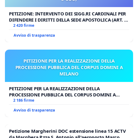
PETIZIONE: INTERVENTO DEI SIGG.RI CARDINALI PER
DIFENDERE I DIRITTI DELLA SEDE APOSTOLICA (ART. 3
UDG)
2 420 firme
Avviso di trasparenza
PETIZIONE PER LA REALIZZAZIONE DELLA
PROCESSIONE PUBBLICA DEL CORPUS DOMINI A
MILANO
PETIZIONE PER LA REALIZZAZIONE DELLA
PROCESSIONE PUBBLICA DEL CORPUS DOMINI A
MILANO
2 186 firme
Avviso di trasparenza
Petizione Margherini DOC estensione linea 15 ACTV
da Marghera P.zza S. Antonio all'aeroporto Marco