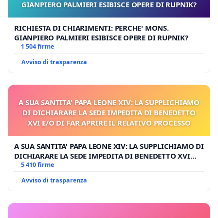
GIANPIERO PALMIERI ESIBISCE OPERE DI RUPNIK?
RICHIESTA DI CHIARIMENTI: PERCHE' MONS.
GIANPIERO PALMIERI ESIBISCE OPERE DI RUPNIK?
1 504 firme
Avviso di trasparenza
A SUA SANTITA' PAPA LEONE XIV: LA SUPPLICHIAMO
DI DICHIARARE LA SEDE IMPEDITA DI BENEDETTO
XVI E/O DI FAR APRIRE IL RELATIVO PROCESSO
A SUA SANTITA' PAPA LEONE XIV: LA SUPPLICHIAMO DI
DICHIARARE LA SEDE IMPEDITA DI BENEDETTO XVI
E/O DI FAR APRIRE IL RELATIVO PROCESSO
5 410 firme
Avviso di trasparenza