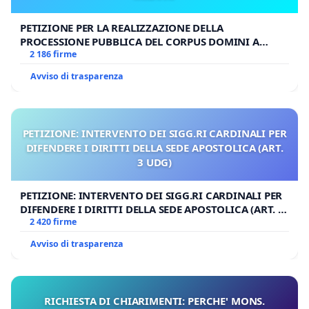
PETIZIONE PER LA REALIZZAZIONE DELLA
PROCESSIONE PUBBLICA DEL CORPUS DOMINI A
MILANO
2 186 firme
Avviso di trasparenza
PETIZIONE: INTERVENTO DEI SIGG.RI CARDINALI PER
DIFENDERE I DIRITTI DELLA SEDE APOSTOLICA (ART.
3 UDG)
PETIZIONE: INTERVENTO DEI SIGG.RI CARDINALI PER
DIFENDERE I DIRITTI DELLA SEDE APOSTOLICA (ART. 3
UDG)
2 420 firme
Avviso di trasparenza
RICHIESTA DI CHIARIMENTI: PERCHE' MONS.