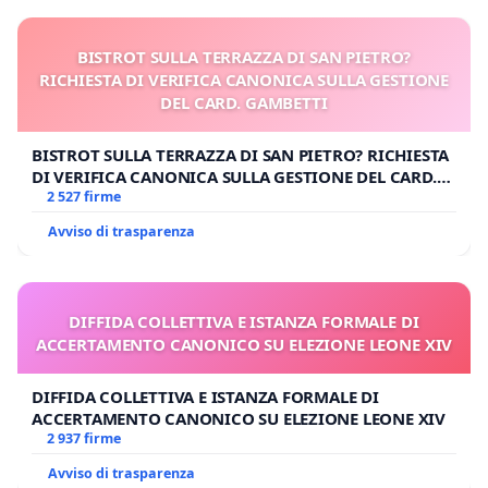
BISTROT SULLA TERRAZZA DI SAN PIETRO?
RICHIESTA DI VERIFICA CANONICA SULLA GESTIONE
DEL CARD. GAMBETTI
BISTROT SULLA TERRAZZA DI SAN PIETRO? RICHIESTA
DI VERIFICA CANONICA SULLA GESTIONE DEL CARD.
GAMBETTI
2 527 firme
Avviso di trasparenza
DIFFIDA COLLETTIVA E ISTANZA FORMALE DI
ACCERTAMENTO CANONICO SU ELEZIONE LEONE XIV
DIFFIDA COLLETTIVA E ISTANZA FORMALE DI
ACCERTAMENTO CANONICO SU ELEZIONE LEONE XIV
2 937 firme
Avviso di trasparenza