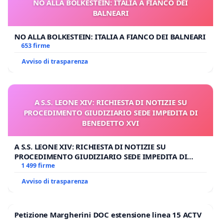
NO ALLA BOLKESTEIN: ITALIA A FIANCO DEI
BALNEARI
NO ALLA BOLKESTEIN: ITALIA A FIANCO DEI BALNEARI
653 firme
Avviso di trasparenza
A S.S. LEONE XIV: RICHIESTA DI NOTIZIE SU
PROCEDIMENTO GIUDIZIARIO SEDE IMPEDITA DI
BENEDETTO XVI
A S.S. LEONE XIV: RICHIESTA DI NOTIZIE SU
PROCEDIMENTO GIUDIZIARIO SEDE IMPEDITA DI
BENEDETTO XVI
1 499 firme
Avviso di trasparenza
Petizione Margherini DOC estensione linea 15 ACTV