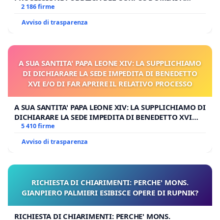
MILANO
2 186 firme
Avviso di trasparenza
A SUA SANTITA' PAPA LEONE XIV: LA SUPPLICHIAMO
DI DICHIARARE LA SEDE IMPEDITA DI BENEDETTO
XVI E/O DI FAR APRIRE IL RELATIVO PROCESSO
A SUA SANTITA' PAPA LEONE XIV: LA SUPPLICHIAMO DI
DICHIARARE LA SEDE IMPEDITA DI BENEDETTO XVI
E/O DI FAR APRIRE IL RELATIVO PROCESSO
5 410 firme
Avviso di trasparenza
RICHIESTA DI CHIARIMENTI: PERCHE' MONS.
GIANPIERO PALMIERI ESIBISCE OPERE DI RUPNIK?
RICHIESTA DI CHIARIMENTI: PERCHE' MONS.