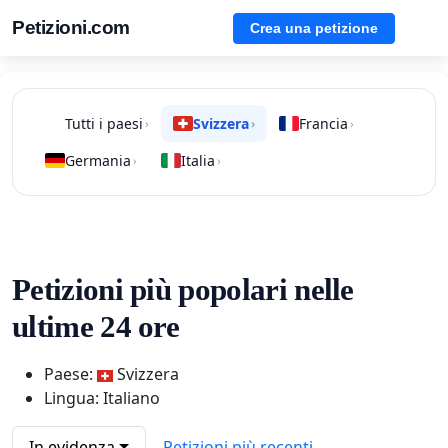
Petizioni.com
Crea una petizione
Tutti i paesi
Svizzera
Francia
›
›
›
Germania
Italia
›
›
Petizioni più popolari nelle
ultime 24 ore
Paese:
Svizzera
Lingua: Italiano
In evidenza
Petizioni più recenti