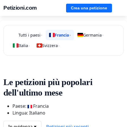
Petizioni.com
Crea una petizione
Tutti i paesi
Francia
Germania
›
›
›
Italia
Svizzera
›
›
Le petizioni più popolari
dell'ultimo mese
Paese:
Francia
Lingua: Italiano
In evidenza
Petizioni più recenti