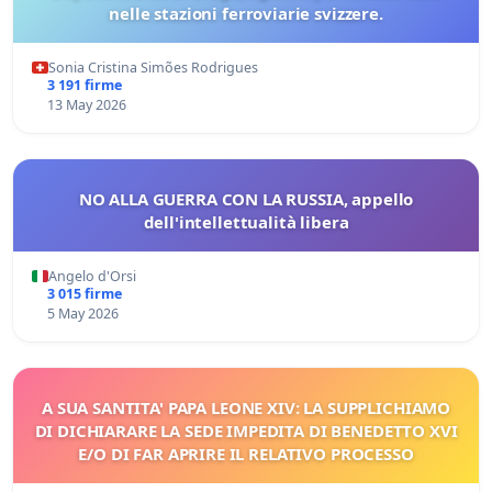
nelle stazioni ferroviarie svizzere.
Sonia Cristina Simões Rodrigues
3 191 firme
13 May 2026
NO ALLA GUERRA CON LA RUSSIA, appello
dell'intellettualità libera
Angelo d'Orsi
3 015 firme
5 May 2026
A SUA SANTITA' PAPA LEONE XIV: LA SUPPLICHIAMO
DI DICHIARARE LA SEDE IMPEDITA DI BENEDETTO XVI
E/O DI FAR APRIRE IL RELATIVO PROCESSO