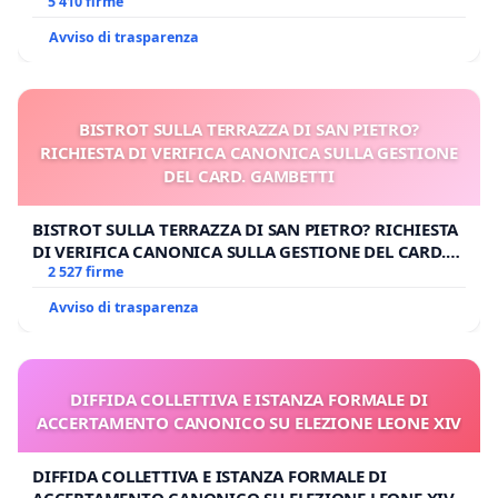
E/O DI FAR APRIRE IL RELATIVO PROCESSO
5 410 firme
Avviso di trasparenza
BISTROT SULLA TERRAZZA DI SAN PIETRO?
RICHIESTA DI VERIFICA CANONICA SULLA GESTIONE
DEL CARD. GAMBETTI
BISTROT SULLA TERRAZZA DI SAN PIETRO? RICHIESTA
DI VERIFICA CANONICA SULLA GESTIONE DEL CARD.
GAMBETTI
2 527 firme
Avviso di trasparenza
DIFFIDA COLLETTIVA E ISTANZA FORMALE DI
ACCERTAMENTO CANONICO SU ELEZIONE LEONE XIV
DIFFIDA COLLETTIVA E ISTANZA FORMALE DI