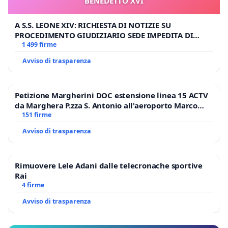
BENEDETTO XVI
A S.S. LEONE XIV: RICHIESTA DI NOTIZIE SU
PROCEDIMENTO GIUDIZIARIO SEDE IMPEDITA DI
BENEDETTO XVI
1 499 firme
Avviso di trasparenza
Petizione Margherini DOC estensione linea 15 ACTV
da Marghera P.zza S. Antonio all'aeroporto Marco
Polo tariffa a € 1,50
151 firme
Avviso di trasparenza
Rimuovere Lele Adani dalle telecronache sportive
Rai
4 firme
Avviso di trasparenza