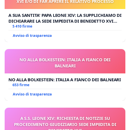
XVI E/O DI FAR APRIRE IL RELATIVO PROCESSO
A SUA SANTITA' PAPA LEONE XIV: LA SUPPLICHIAMO DI
DICHIARARE LA SEDE IMPEDITA DI BENEDETTO XVI
E/O DI FAR APRIRE IL RELATIVO PROCESSO
5 410 firme
Avviso di trasparenza
NO ALLA BOLKESTEIN: ITALIA A FIANCO DEI
BALNEARI
NO ALLA BOLKESTEIN: ITALIA A FIANCO DEI BALNEARI
653 firme
Avviso di trasparenza
A S.S. LEONE XIV: RICHIESTA DI NOTIZIE SU
PROCEDIMENTO GIUDIZIARIO SEDE IMPEDITA DI