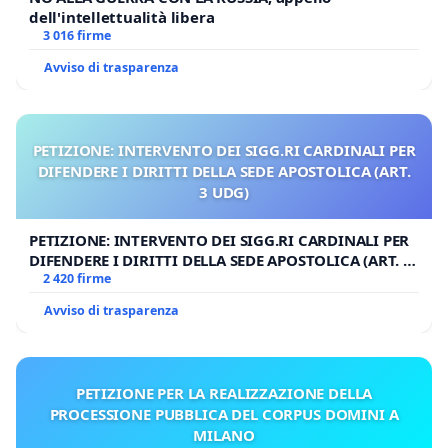
dell'intellettualità libera
3 016 firme
Avviso di trasparenza
PETIZIONE: INTERVENTO DEI SIGG.RI CARDINALI PER
DIFENDERE I DIRITTI DELLA SEDE APOSTOLICA (ART.
3 UDG)
PETIZIONE: INTERVENTO DEI SIGG.RI CARDINALI PER
DIFENDERE I DIRITTI DELLA SEDE APOSTOLICA (ART. 3
UDG)
2 420 firme
Avviso di trasparenza
PETIZIONE PER LA REALIZZAZIONE DELLA
PROCESSIONE PUBBLICA DEL CORPUS DOMINI A
MILANO