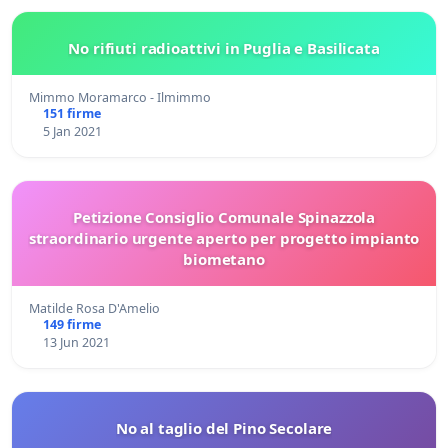
No rifiuti radioattivi in Puglia e Basilicata
Mimmo Moramarco - Ilmimmo
151 firme
5 Jan 2021
Petizione Consiglio Comunale Spinazzola
straordinario urgente aperto per progetto impianto
biometano
Matilde Rosa D'Amelio
149 firme
13 Jun 2021
No al taglio del Pino Secolare