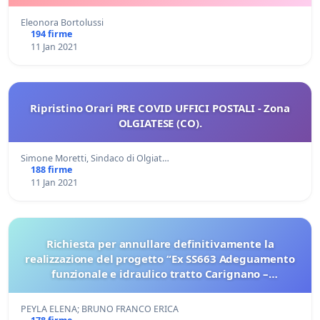
Eleonora Bortolussi
194 firme
11 Jan 2021
Ripristino Orari PRE COVID UFFICI POSTALI - Zona
OLGIATESE (CO).
Simone Moretti, Sindaco di Olgiat…
188 firme
11 Jan 2021
Richiesta per annullare definitivamente la
realizzazione del progetto “Ex SS663 Adeguamento
funzionale e idraulico tratto Carignano –
Lombriasco variante alla frazione Ceretto (TO)"
PEYLA ELENA; BRUNO FRANCO ERICA