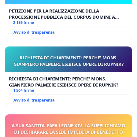
PETIZIONE PER LA REALIZZAZIONE DELLA
PROCESSIONE PUBBLICA DEL CORPUS DOMINI A
MILANO
2 186 firme
Avviso di trasparenza
RICHIESTA DI CHIARIMENTI: PERCHE' MONS.
GIANPIERO PALMIERI ESIBISCE OPERE DI RUPNIK?
RICHIESTA DI CHIARIMENTI: PERCHE' MONS.
GIANPIERO PALMIERI ESIBISCE OPERE DI RUPNIK?
1 504 firme
Avviso di trasparenza
A SUA SANTITA' PAPA LEONE XIV: LA SUPPLICHIAMO
DI DICHIARARE LA SEDE IMPEDITA DI BENEDETTO