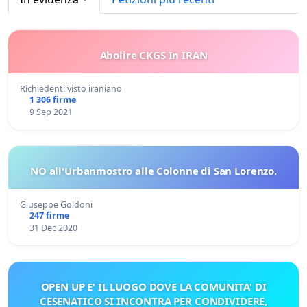
Abolire CKGS In IRAN
Richiedenti visto iraniano
1 306 firme
9 Sep 2021
NO all'Urbanmostro alle Colonne di San Lorenzo.
Giuseppe Goldoni
247 firme
31 Dec 2020
OPEN UP E' IL LUOGO DOVE LA COMUNITA' DI
CESENATICO SI INCONTRA PER CONDIVIDERE,