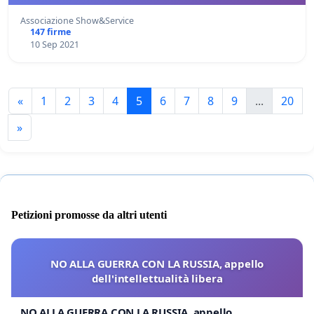
Associazione Show&Service
147 firme
10 Sep 2021
«
1
2
3
4
5
6
7
8
9
...
20
»
Petizioni promosse da altri utenti
NO ALLA GUERRA CON LA RUSSIA, appello
dell'intellettualità libera
NO ALLA GUERRA CON LA RUSSIA, appello