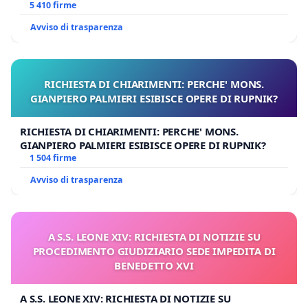
E/O DI FAR APRIRE IL RELATIVO PROCESSO
5 410 firme
Avviso di trasparenza
RICHIESTA DI CHIARIMENTI: PERCHE' MONS.
GIANPIERO PALMIERI ESIBISCE OPERE DI RUPNIK?
RICHIESTA DI CHIARIMENTI: PERCHE' MONS.
GIANPIERO PALMIERI ESIBISCE OPERE DI RUPNIK?
1 504 firme
Avviso di trasparenza
A S.S. LEONE XIV: RICHIESTA DI NOTIZIE SU
PROCEDIMENTO GIUDIZIARIO SEDE IMPEDITA DI
BENEDETTO XVI
A S.S. LEONE XIV: RICHIESTA DI NOTIZIE SU