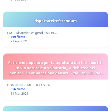
rispettareireferendum
LDU - Disarmisti esigenti - WILPF…
369 firme
29 Apr 2021
Petizione popolare per la sepoltura dei feti abortiti
in via naturale o volontaria,, a richiesta dei
genitori, in applicazione dell'art. 7 del Dpr 285 del
1990
DONNE INSIEME PER LA VITA
356 firme
11 Mar 2021