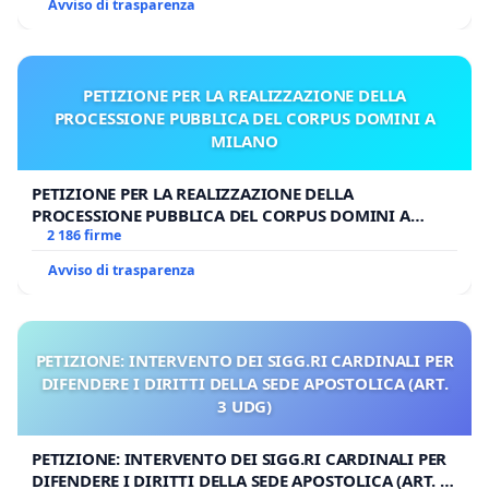
Avviso di trasparenza
PETIZIONE PER LA REALIZZAZIONE DELLA
PROCESSIONE PUBBLICA DEL CORPUS DOMINI A
MILANO
PETIZIONE PER LA REALIZZAZIONE DELLA
PROCESSIONE PUBBLICA DEL CORPUS DOMINI A
MILANO
2 186 firme
Avviso di trasparenza
PETIZIONE: INTERVENTO DEI SIGG.RI CARDINALI PER
DIFENDERE I DIRITTI DELLA SEDE APOSTOLICA (ART.
3 UDG)
PETIZIONE: INTERVENTO DEI SIGG.RI CARDINALI PER
DIFENDERE I DIRITTI DELLA SEDE APOSTOLICA (ART. 3