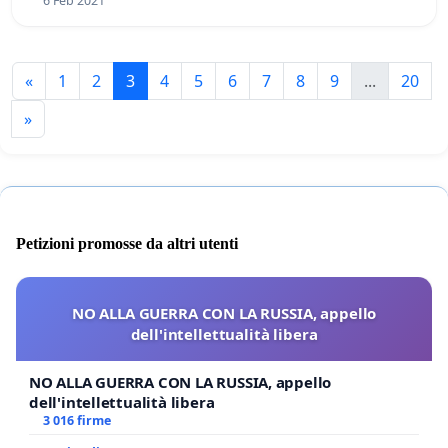
6 Feb 2021
«
1
2
3
4
5
6
7
8
9
...
20
»
Petizioni promosse da altri utenti
NO ALLA GUERRA CON LA RUSSIA, appello
dell'intellettualità libera
NO ALLA GUERRA CON LA RUSSIA, appello
dell'intellettualità libera
3 016 firme