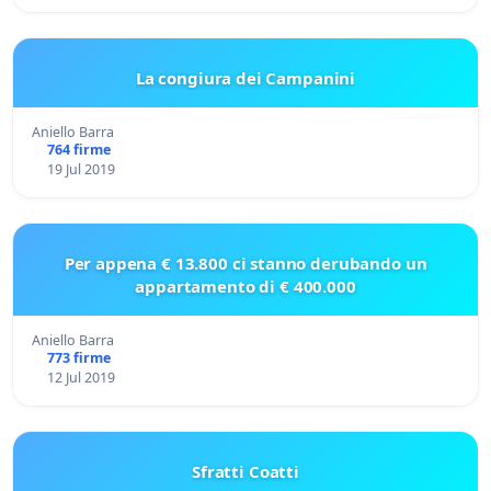
La congiura dei Campanini
Aniello Barra
764 firme
19 Jul 2019
Per appena € 13.800 ci stanno derubando un
appartamento di € 400.000
Aniello Barra
773 firme
12 Jul 2019
Sfratti Coatti