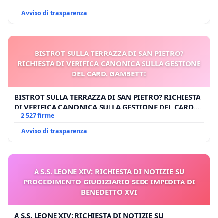
Avviso di trasparenza
BISTROT SULLA TERRAZZA DI SAN PIETRO?
RICHIESTA DI VERIFICA CANONICA SULLA GESTIONE
DEL CARD. GAMBETTI
BISTROT SULLA TERRAZZA DI SAN PIETRO? RICHIESTA
DI VERIFICA CANONICA SULLA GESTIONE DEL CARD.
GAMBETTI
2 527 firme
Avviso di trasparenza
A S.S. LEONE XIV: RICHIESTA DI NOTIZIE SU
PROCEDIMENTO GIUDIZIARIO SEDE IMPEDITA DI
BENEDETTO XVI
A S.S. LEONE XIV: RICHIESTA DI NOTIZIE SU