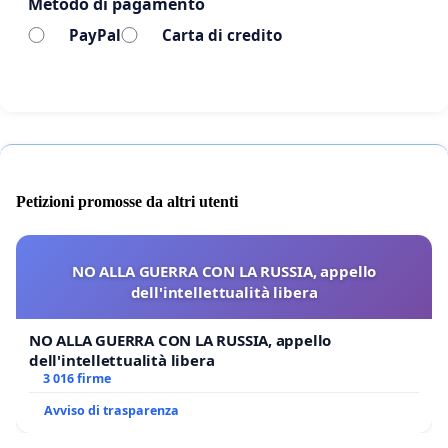
Metodo di pagamento
ED EUROPA PARTA SUBITO CIO' CHE E' NECESSARIO
ALLA SOPRAVVIVENZA DELLA SIRIA.
PayPal
Carta di credito
Primi firmatari
Gloria Callarelli - Giornalista -
Diego Fusaro - Filosofo -
Petizioni promosse da altri utenti
Maurizio Blondet - Giornalista -
NO ALLA GUERRA CON LA RUSSIA, appello
Stefano Valdegamberi - Politico -
dell'intellettualità libera
Luca Castellini - Politico -
NO ALLA GUERRA CON LA RUSSIA, appello
dell'intellettualità libera
Mario Iannaccone - Scrittore -
3 016 firme
Avviso di trasparenza
Paolo Bellavite - Medico -