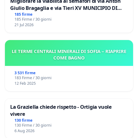
Migliorare la viabilità ai semafori di via Anton
Giulio Bragaglia e via Tieri XV MUNICIPIO DI
ROMA
185 firme
185 Firme / 30 giorni
21 Jul 2026
LE TERME CENTRALI MINERALI DI SOFIA – RIAPRIRE
COME BAGNO
3 531 firme
183 Firme / 30 giorni
12 Feb 2025
La Graziella chiede rispetto - Ortigia vuole
vivere
130 firme
130 Firme / 30 giorni
6 Aug 2026