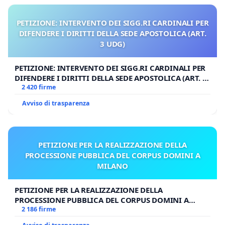
Nicolai Lilin -Scrittore -
PETIZIONE: INTERVENTO DEI SIGG.RI CARDINALI PER
DIFENDERE I DIRITTI DELLA SEDE APOSTOLICA (ART.
Luca De Marchi - Politico -
3 UDG)
Nino Galloni - Economista -
PETIZIONE: INTERVENTO DEI SIGG.RI CARDINALI PER
DIFENDERE I DIRITTI DELLA SEDE APOSTOLICA (ART. 3
UDG)
2 420 firme
Roberto Fiore -Politico -
Avviso di trasparenza
PETIZIONE PER LA REALIZZAZIONE DELLA
PROCESSIONE PUBBLICA DEL CORPUS DOMINI A
MILANO
PETIZIONE PER LA REALIZZAZIONE DELLA
PROCESSIONE PUBBLICA DEL CORPUS DOMINI A
MILANO
2 186 firme