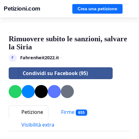
Petizioni.com
Crea una petizione
Rimuovere subito le sanzioni, salvare
la Siria
Fahrenheit2022.it
·
F
Condividi su Facebook (95)
Petizione
Firme
655
Visibilità extra