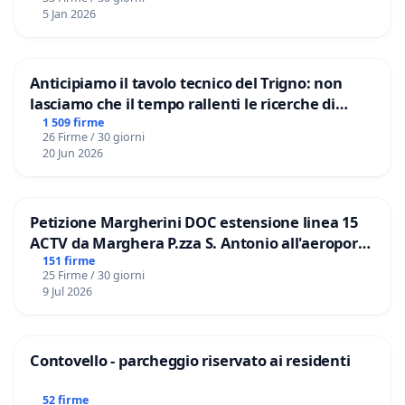
5 Jan 2026
Anticipiamo il tavolo tecnico del Trigno: non
lasciamo che il tempo rallenti le ricerche di
Domenico Racanati
1 509 firme
26 Firme / 30 giorni
20 Jun 2026
Petizione Margherini DOC estensione linea 15
ACTV da Marghera P.zza S. Antonio all'aeroporto
Marco Polo tariffa a € 1,50
151 firme
25 Firme / 30 giorni
9 Jul 2026
Contovello - parcheggio riservato ai residenti
52 firme