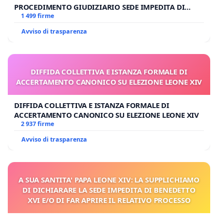
PROCEDIMENTO GIUDIZIARIO SEDE IMPEDITA DI
BENEDETTO XVI
1 499 firme
Avviso di trasparenza
DIFFIDA COLLETTIVA E ISTANZA FORMALE DI
ACCERTAMENTO CANONICO SU ELEZIONE LEONE XIV
DIFFIDA COLLETTIVA E ISTANZA FORMALE DI
ACCERTAMENTO CANONICO SU ELEZIONE LEONE XIV
2 937 firme
Avviso di trasparenza
A SUA SANTITA' PAPA LEONE XIV: LA SUPPLICHIAMO
DI DICHIARARE LA SEDE IMPEDITA DI BENEDETTO
XVI E/O DI FAR APRIRE IL RELATIVO PROCESSO