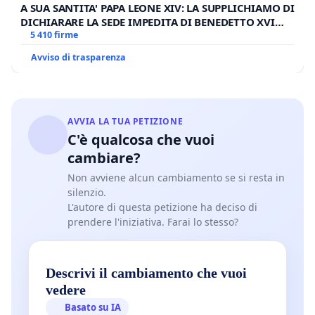
A SUA SANTITA' PAPA LEONE XIV: LA SUPPLICHIAMO DI
DICHIARARE LA SEDE IMPEDITA DI BENEDETTO XVI
E/O DI FAR APRIRE IL RELATIVO PROCESSO
5 410 firme
Avviso di trasparenza
AVVIA LA TUA PETIZIONE
C'è qualcosa che vuoi
cambiare?
Non avviene alcun cambiamento se si resta in
silenzio.
L'autore di questa petizione ha deciso di
prendere l'iniziativa. Farai lo stesso?
Descrivi il cambiamento che vuoi
vedere
Basato su IA