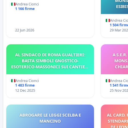
MONS.
DEL VESCOVO DOMENICO
Andrea Cionci
ESIBI
1 166 firme
POMPILI
Andrea Ci
1 504 firm
22 Jun 2026
29 Mar 20
AL SINDACO DI ROMA GUALTIERI:
A S.E.R
BASTA SIMBOLI GNOSTICO-
MONS.
ESOTERICO-MASSONICI SUI CANTIERI
CHIAR
DELLA CAPITALE
ORGANIZZ
Andrea Cionci
Andrea Ci
1 483 firme
1 541 firm
12 Dec 2025
25 Nov 20
ABROGARE LE LEGGI SCELBA E
AL CARD.
MANCINO
STENDARD
DI LEON