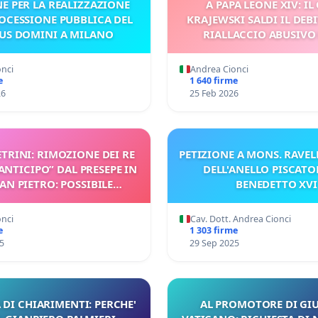
NE PER LA REALIZZAZIONE
A PAPA LEONE XIV: IL
OCESSIONE PUBBLICA DEL
KRAJEWSKI SALDI IL DEBI
US DOMINI A MILANO
RIALLACCIO ABUSIVO
CORRENTE AL PALAZZO OC
VIA S. CROCE IN GERU
onci
Andrea Cionci
e
1 640 firme
26
25 Feb 2026
ETRINI: RIMOZIONE DEI RE
PETIZIONE A MONS. RAVELL
ANTICIPO” DAL PRESEPE IN
DELL'ANELLO PISCATO
SAN PIETRO: POSSIBILE
BENEDETTO XVI
PRETAZIONE GNOSTICA
onci
Cav. Dott. Andrea Cionci
e
1 303 firme
5
29 Sep 2025
 DI CHIARIMENTI: PERCHE'
AL PROMOTORE DI GIU