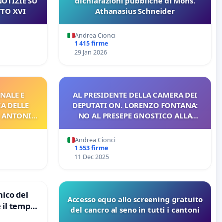
NOTIZIE SU
dichiarazioni pubbliche di Mons.
TTO XVI
Athanasius Schneider
Andrea Cionci
1 415 firme
29 Jan 2026
NALE E
AL PRESIDENTE DELLA CAMERA DEI
A DELLE
DEPUTATI ON. LORENZO FONTANA:
. ANTONIO
NO AL PRESEPE GNOSTICO ALLA
CAMERA CON “I MAGI IN ANTICIPO”
Andrea Cionci
1 553 firme
11 Dec 2025
nico del
Accesso equo allo screening gratuito
 il tempo
del cancro al seno in tutti i cantoni
omenico