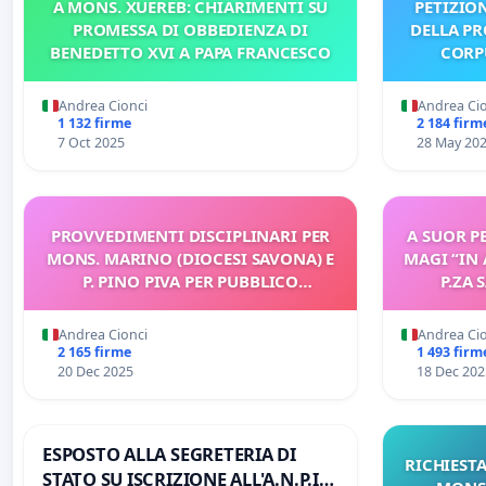
A MONS. XUEREB: CHIARIMENTI SU
PETIZIO
PROMESSA DI OBBEDIENZA DI
DELLA PR
BENEDETTO XVI A PAPA FRANCESCO
CORP
Andrea Cionci
Andrea Ci
1 132 firme
2 184 firm
7 Oct 2025
28 May 20
PROVVEDIMENTI DISCIPLINARI PER
A SUOR P
MONS. MARINO (DIOCESI SAVONA) E
MAGI “IN 
P. PINO PIVA PER PUBBLICO
P.ZA 
INSEGNAMENTO GRAVEMENTE
INTER
CONTRARIO ALLA DOTTRINA
Andrea Cionci
Andrea Ci
CATTOLICA
2 165 firme
1 493 firm
20 Dec 2025
18 Dec 202
ESPOSTO ALLA SEGRETERIA DI
RICHIESTA
STATO SU ISCRIZIONE ALL'A.N.P.I.