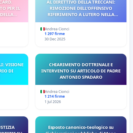
 CARD.
AL DIRETTIVO DELLA TRECCANI:
TO PER IL
RIMOZIONE DELL’OFFENSIVO
 DELLA
RIFERIMENTO A LUTERO NELLA
CUPATO IN
MOTIVAZIONE PER “LEONE XIV
SALEMME
UOMO DELL’ANNO 2025”
Andrea Cionci
1 297 firme
30 Dec 2025
I: VISIONE
CHIARIMENTO DOTTRINALE E
RIO DI
INTERVENTO SU ARTICOLO DI PADRE
ANTONIO SPADARO
Andrea Cionci
1 214 firme
1 Jul 2026
STIZIA
Esposto canonico-teologico su