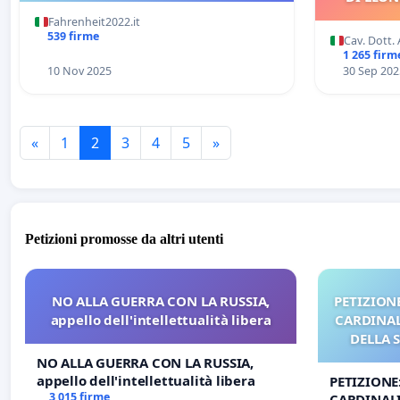
Fahrenheit2022.it
539 firme
Cav. Dott.
1 265 firm
10 Nov 2025
30 Sep 202
«
1
2
3
4
5
»
Petizioni promosse da altri utenti
NO ALLA GUERRA CON LA RUSSIA,
PETIZIONE
appello dell'intellettualità libera
CARDINALI
DELLA 
NO ALLA GUERRA CON LA RUSSIA,
appello dell'intellettualità libera
PETIZIONE
3 015 firme
CARDINALI