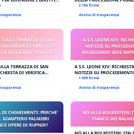
E APOSTOLICA (ART. 3 UDG)
e
CORPUS DOMINI A MILAN
2 186 firme
 trasparenza
Avviso di trasparenza
 SULLA TERRAZZA DI SAN
A S.S. LEONE XIV: RICHI
? RICHIESTA DI VERIFICA
NOTIZIE SU PROCEDI
CA SULLA GESTIONE DEL
GIUDIZIARIO SEDE IMPE
CARD. GAMBETTI
BENEDETTO XVI
ULLA TERRAZZA DI SAN
A S.S. LEONE XIV: RICHIESTA
CHIESTA DI VERIFICA
NOTIZIE SU PROCEDIMENT
SULLA GESTIONE DEL
e
GIUDIZIARIO SEDE IMPEDIT
1 499 firme
BETTI
BENEDETTO XVI
 trasparenza
Avviso di trasparenza
 DI CHIARIMENTI: PERCHE'
NO ALLA BOLKESTEIN: I
 GIANPIERO PALMIERI
FIANCO DEI BALNE
SCE OPERE DI RUPNIK?
NO ALLA BOLKESTEIN: ITAL