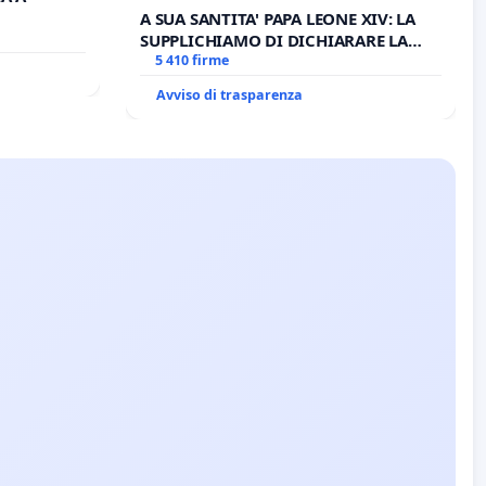
PROCESSO
A SUA SANTITA' PAPA LEONE XIV: LA
SUPPLICHIAMO DI DICHIARARE LA
SEDE IMPEDITA DI BENEDETTO XVI E/O
5 410 firme
DI FAR APRIRE IL RELATIVO PROCESSO
Avviso di trasparenza