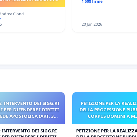
1 508 firme
Racanati
FRANCESCO)
 Andrea Cionci
e
5
20 Jun 2026
: INTERVENTO DEI SIGG.RI
PETIZIONE PER LA REALI
 PER DIFENDERE I DIRITTI
DELLA PROCESSIONE PUBB
SEDE APOSTOLICA (ART. 3
CORPUS DOMINI A M
UDG)
: INTERVENTO DEI SIGG.RI
PETIZIONE PER LA REALIZZ
 PER DIFENDERE I DIRITTI
DELLA PROCESSIONE PUBBL