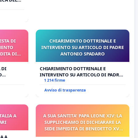
O
ESTA DI
CHIARIMENTO DOTTRINALE E
MENTO
INTERVENTO SU ARTICOLO DI PADRE
DITA DI
ANTONIO SPADARO
 DI
CHIARIMENTO DOTTRINALE E
O
INTERVENTO SU ARTICOLO DI PADRE
A DI
ANTONIO SPADARO
1 214 firme
Avviso di trasparenza
TALIA A
A SUA SANTITA' PAPA LEONE XIV: LA
ARI
SUPPLICHIAMO DI DICHIARARE LA
SEDE IMPEDITA DI BENEDETTO XVI
E/O DI FAR APRIRE IL RELATIVO
IA A