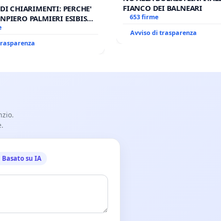
FIANCO DEI BALNEARI
 DI CHIARIMENTI: PERCHE'
653 firme
NPIERO PALMIERI ESIBISCE
RUPNIK?
e
Avviso di trasparenza
 trasparenza
nzio.
e.
Basato su IA