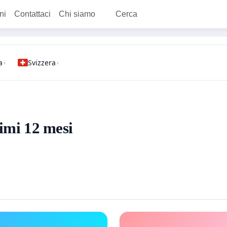
ni
Contattaci
Chi siamo
Cerca
a
Svizzera
›
›
timi 12 mesi