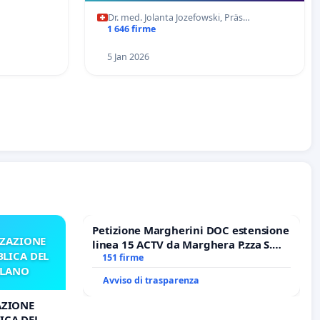
Dr. med. Jolanta Jozefowski, Präs…
1 646 firme
5 Jan 2026
Petizione Margherini DOC estensione
ZZAZIONE
linea 15 ACTV da Marghera P.zza S.
LICA DEL
Antonio all'aeroporto Marco Polo
151 firme
ILANO
tariffa a € 1,50
Avviso di trasparenza
AZIONE
ICA DEL