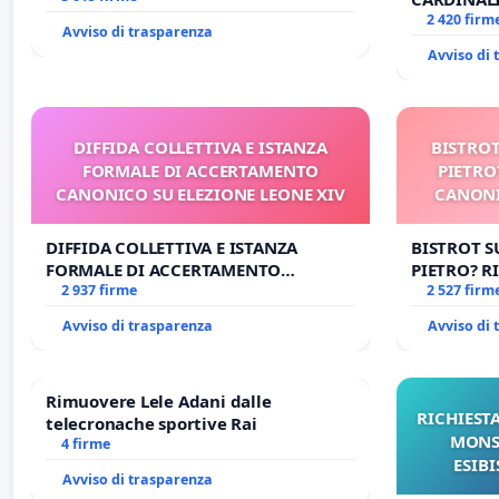
DELLA SED
2 420 firm
Avviso di trasparenza
Avviso di
DIFFIDA COLLETTIVA E ISTANZA
BISTROT
FORMALE DI ACCERTAMENTO
PIETRO
CANONICO SU ELEZIONE LEONE XIV
CANONI
DIFFIDA COLLETTIVA E ISTANZA
BISTROT S
FORMALE DI ACCERTAMENTO
PIETRO? RI
CANONICO SU ELEZIONE LEONE XIV
2 937 firme
CANONICA 
2 527 firm
CARD. GAM
Avviso di trasparenza
Avviso di
Rimuovere Lele Adani dalle
RICHIESTA
telecronache sportive Rai
MONS.
4 firme
ESIBI
Avviso di trasparenza