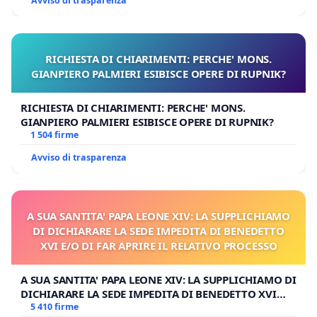
Avviso di trasparenza
RICHIESTA DI CHIARIMENTI: PERCHE' MONS.
GIANPIERO PALMIERI ESIBISCE OPERE DI RUPNIK?
RICHIESTA DI CHIARIMENTI: PERCHE' MONS.
GIANPIERO PALMIERI ESIBISCE OPERE DI RUPNIK?
1 504 firme
Avviso di trasparenza
A SUA SANTITA' PAPA LEONE XIV: LA SUPPLICHIAMO
DI DICHIARARE LA SEDE IMPEDITA DI BENEDETTO
XVI E/O DI FAR APRIRE IL RELATIVO PROCESSO
A SUA SANTITA' PAPA LEONE XIV: LA SUPPLICHIAMO DI
DICHIARARE LA SEDE IMPEDITA DI BENEDETTO XVI
E/O DI FAR APRIRE IL RELATIVO PROCESSO
5 410 firme