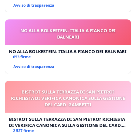
Avviso di trasparenza
NO ALLA BOLKESTEIN: ITALIA A FIANCO DEI
BALNEARI
NO ALLA BOLKESTEIN: ITALIA A FIANCO DEI BALNEARI
653 firme
Avviso di trasparenza
BISTROT SULLA TERRAZZA DI SAN PIETRO?
RICHIESTA DI VERIFICA CANONICA SULLA GESTIONE
DEL CARD. GAMBETTI
BISTROT SULLA TERRAZZA DI SAN PIETRO? RICHIESTA
DI VERIFICA CANONICA SULLA GESTIONE DEL CARD.
GAMBETTI
2 527 firme