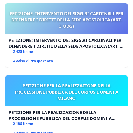
PETIZIONE: INTERVENTO DEI SIGG.RI CARDINALI PER
DIFENDERE I DIRITTI DELLA SEDE APOSTOLICA (ART.
3 UDG)
PETIZIONE: INTERVENTO DEI SIGG.RI CARDINALI PER
DIFENDERE I DIRITTI DELLA SEDE APOSTOLICA (ART. 3
UDG)
2 420 firme
Avviso di trasparenza
PETIZIONE PER LA REALIZZAZIONE DELLA
PROCESSIONE PUBBLICA DEL CORPUS DOMINI A
MILANO
PETIZIONE PER LA REALIZZAZIONE DELLA
PROCESSIONE PUBBLICA DEL CORPUS DOMINI A
MILANO
2 186 firme