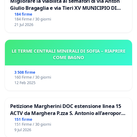
Migliorare la viabilità ai semafori di via Anton
Giulio Bragaglia e via Tieri XV MUNICIPIO DI
ROMA
184 firme
184 Firme / 30 giorni
21 Jul 2026
LE TERME CENTRALI MINERALI DI SOFIA – RIAPRIRE
COME BAGNO
3 508 firme
160 Firme / 30 giorni
12 Feb 2025
Petizione Margherini DOC estensione linea 15
ACTV da Marghera P.zza S. Antonio all'aeroporto
Marco Polo tariffa a € 1,50
151 firme
151 Firme / 30 giorni
9 Jul 2026