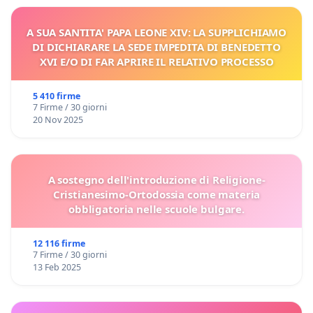
A SUA SANTITA' PAPA LEONE XIV: LA SUPPLICHIAMO
DI DICHIARARE LA SEDE IMPEDITA DI BENEDETTO
XVI E/O DI FAR APRIRE IL RELATIVO PROCESSO
5 410 firme
7 Firme / 30 giorni
20 Nov 2025
A sostegno dell'introduzione di Religione-
Cristianesimo-Ortodossia come materia
obbligatoria nelle scuole bulgare.
12 116 firme
7 Firme / 30 giorni
13 Feb 2025