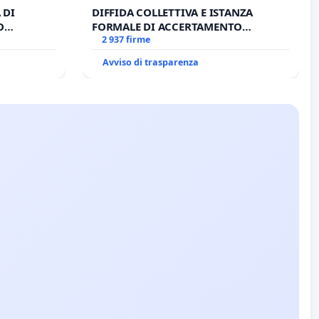
 DI
DIFFIDA COLLETTIVA E ISTANZA
O
FORMALE DI ACCERTAMENTO
A DI
CANONICO SU ELEZIONE LEONE XIV
2 937 firme
Avviso di trasparenza