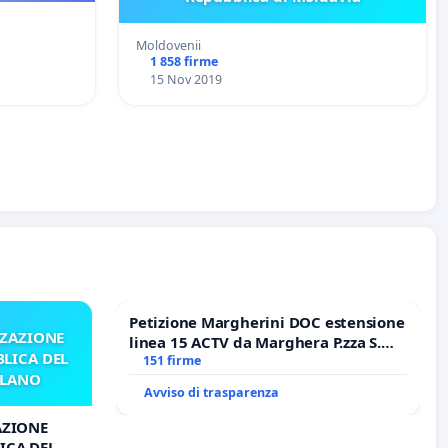
Moldovenii
1 858 firme
15 Nov 2019
Petizione Margherini DOC estensione
ZZAZIONE
linea 15 ACTV da Marghera P.zza S.
LICA DEL
Antonio all'aeroporto Marco Polo
151 firme
ILANO
tariffa a € 1,50
Avviso di trasparenza
AZIONE
ICA DEL