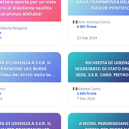
ettera aperta per un visto
SULLA TRASPARENZA DEL
io al dissidente saudita
ESEQUIE PONTIFIC
ulrahman AlKhalidi
Dott. Andrea Cionci
6 001 firme
lidarity Bulgaria
e
4
23 Sep 2024
A DI UDIENZA A S.E.R. IL
RICHIESTA DI UDIEN
. RAYMOND LEO BURKE
SEGRETARIO DI STATO DE
ifesa dei diritti della Sede
SEDE, S.E.R. CARD. PIETR
Apostolica
onci
Andrea Cionci
e
2 643 firme
24
7 Dec 2024
A DI UDIENZA A S.E.R. IL
A MONS. PARMEGGIANI: