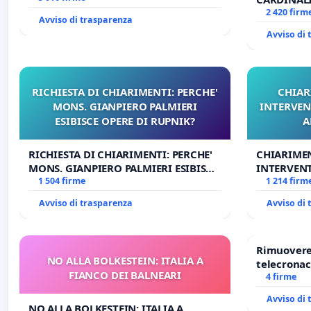
DELLA SED
2 420 firm
Avviso di trasparenza
Avviso di
RICHIESTA DI CHIARIMENTI: PERCHE'
CHIAR
MONS. GIANPIERO PALMIERI
INTERVEN
ESIBISCE OPERE DI RUPNIK?
A
RICHIESTA DI CHIARIMENTI: PERCHE'
CHIARIME
MONS. GIANPIERO PALMIERI ESIBISCE
INTERVENT
OPERE DI RUPNIK?
1 504 firme
ANTONIO 
1 214 firm
Avviso di trasparenza
Avviso di
Rimuovere 
NO ALLA BOLKESTEIN: ITALIA A
telecronac
FIANCO DEI BALNEARI
4 firme
Avviso di
NO ALLA BOLKESTEIN: ITALIA A