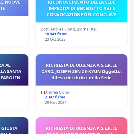
LE NUOVE
RICONOSCIMENTO DELLA SEDE
IE
IMPEDITA DI BENEDETTO XVI E
CONVOCAZIONE DEL CONCLAVE
Dott. Andrea Cionci, giornalista;…
18 941 firme
23 Oct 2023
ZA AL
RICHIESTA DI UDIENZA A S.E.R. IL
LLA SANTA
CARD. JOSEPH ZEN ZE-KYUN Oggetto:
O PAROLIN
difesa dei diritti della Sede
Apostolica
Andrea Cionci
2 347 firme
29 Nov 2024
 GIUSTA
RICHIESTA DI UDIENZA A S.E.R. IL