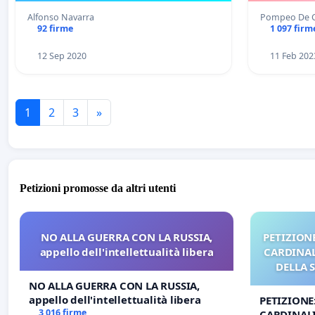
Alfonso Navarra
Pompeo De C
92 firme
1 097 firm
12 Sep 2020
11 Feb 202
1
2
3
»
Petizioni promosse da altri utenti
NO ALLA GUERRA CON LA RUSSIA,
PETIZIONE
appello dell'intellettualità libera
CARDINALI
DELLA 
NO ALLA GUERRA CON LA RUSSIA,
appello dell'intellettualità libera
PETIZIONE
3 016 firme
CARDINALI