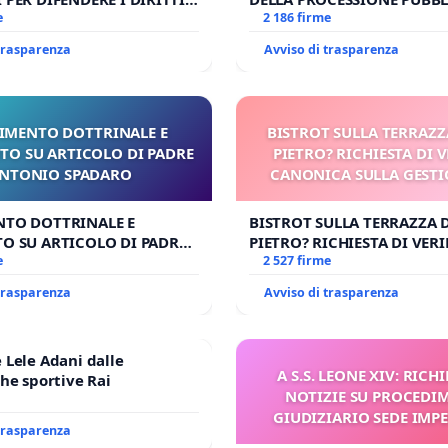
E APOSTOLICA (ART. 3 UDG)
e
CORPUS DOMINI A MILAN
2 186 firme
 trasparenza
Avviso di trasparenza
IMENTO DOTTRINALE E
BISTROT SULLA TERRAZZ
TO SU ARTICOLO DI PADRE
PIETRO? RICHIESTA DI V
NTONIO SPADARO
CANONICA SULLA GESTI
CARD. GAMBETT
NTO DOTTRINALE E
BISTROT SULLA TERRAZZA 
O SU ARTICOLO DI PADRE
PIETRO? RICHIESTA DI VERI
SPADARO
e
CANONICA SULLA GESTION
2 527 firme
CARD. GAMBETTI
 trasparenza
Avviso di trasparenza
Lele Adani dalle
A S.S. LEONE XIV: RICHI
he sportive Rai
NOTIZIE SU PROCEDI
GIUDIZIARIO SEDE IMPE
 trasparenza
BENEDETTO XVI