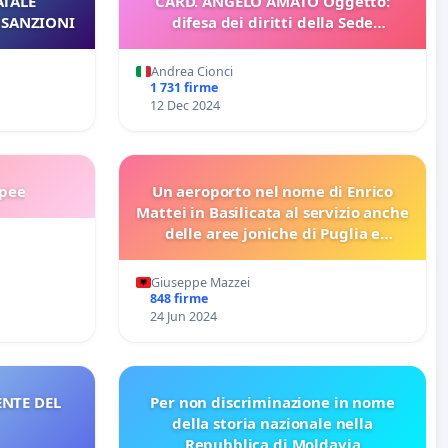
ATALE
CARD. ANGELO AMATO Oggetto:
 SANZIONI
difesa dei diritti della Sede
Apostolica
Andrea Cionci
1 731 firme
12 Dec 2024
opee
Un aeroporto nel nome di Enrico
Mattei in Basilicata al servizio anche
delle aree joniche di Puglia e
Calabria
Giuseppe Mazzei
848 firme
24 Jun 2024
NTE DEL
Per non discriminazione in nome
della storia nazionale nella
Repubblica di Moldavia