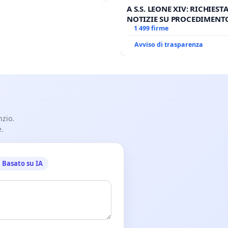
A S.S. LEONE XIV: RICHIESTA
NOTIZIE SU PROCEDIMENT
GIUDIZIARIO SEDE IMPEDIT
1 499 firme
BENEDETTO XVI
Avviso di trasparenza
nzio.
e.
Basato su IA