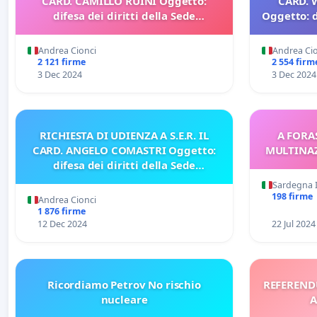
CARD. CAMILLO RUINI Oggetto:
CARD. 
difesa dei diritti della Sede
Oggetto: d
Apostolica
Andrea Cionci
Andrea Ci
2 121 firme
2 554 firm
3 Dec 2024
3 Dec 2024
RICHIESTA DI UDIENZA A S.E.R. IL
A FORAS
CARD. ANGELO COMASTRI Oggetto:
MULTINAZ
difesa dei diritti della Sede
Apostolica
Sardegna I
198 firme
Andrea Cionci
1 876 firme
12 Dec 2024
22 Jul 2024
Ricordiamo Petrov No rischio
REFEREND
nucleare
A