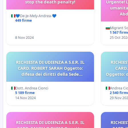
stop the death penalty!
Urgente! L
umanitar
Abd
💙De-Je-Mely-Andrea-💙
449 firme
Migrant So
1 567 firm
8 Nov 2024
25 Oct 202
RICHIESTA DI UDIENZA A S.E.R. IL
RICHIEST
CARD. ROBERT SARAH Oggetto:
CARD
difesa dei diritti della Sede
Oggetto: d
Apostolica
Dott. Andrea Cionci
Andrea Ci
5 189 firme
2 540 firm
14 Nov 2024
29 Nov 20
RICHIESTA DI UDIENZA A S.E.R. IL
RICHIEST