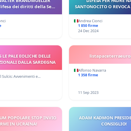
WALTER BRANDMUELLER
DIFESA PER PADRE N
ifesa dei diritti della Sede
SANTONOCITO O REVOCA
Apostolica
onci
Andrea Cionci
e
1 850 firme
24 Dec 2024
 LE PALE EOLICHE DELLE
listapaceterraeur
IONALI DALLA SARDEGNA
Alfonso Navarra
1 358 firme
l Sulcis: Avvenimenti e…
11 Sep 2023
UM POPOLARE STOP INVIO
ADAM KADMON PRESIDE
RMI IN UCRAINA!
CONSIGLIO!