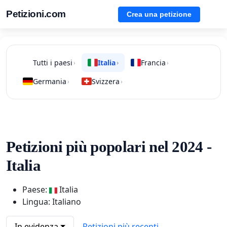
Petizioni.com
Crea una petizione
Tutti i paesi
Italia
Francia
›
›
›
Germania
Svizzera
›
›
Petizioni più popolari nel 2024 -
Italia
Paese:
Italia
Lingua: Italiano
In evidenza
Petizioni più recenti