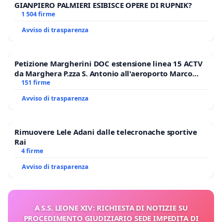
GIANPIERO PALMIERI ESIBISCE OPERE DI RUPNIK?
1 504 firme
Avviso di trasparenza
Petizione Margherini DOC estensione linea 15 ACTV
da Marghera P.zza S. Antonio all'aeroporto Marco
Polo tariffa a € 1,50
151 firme
Avviso di trasparenza
Rimuovere Lele Adani dalle telecronache sportive
Rai
4 firme
Avviso di trasparenza
A S.S. LEONE XIV: RICHIESTA DI NOTIZIE SU
PROCEDIMENTO GIUDIZIARIO SEDE IMPEDITA DI