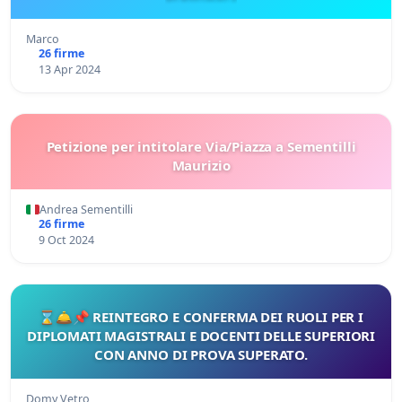
Marco
26 firme
13 Apr 2024
Petizione per intitolare Via/Piazza a Sementilli
Maurizio
Andrea Sementilli
26 firme
9 Oct 2024
⌛🛎️📌 REINTEGRO E CONFERMA DEI RUOLI PER I
DIPLOMATI MAGISTRALI E DOCENTI DELLE SUPERIORI
CON ANNO DI PROVA SUPERATO.
Domy Vetro