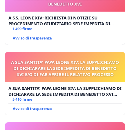
BENEDETTO XVI
A S.S. LEONE XIV: RICHIESTA DI NOTIZIE SU
PROCEDIMENTO GIUDIZIARIO SEDE IMPEDITA DI
BENEDETTO XVI
1 499 firme
Avviso di trasparenza
A SUA SANTITA' PAPA LEONE XIV: LA SUPPLICHIAMO
DI DICHIARARE LA SEDE IMPEDITA DI BENEDETTO
XVI E/O DI FAR APRIRE IL RELATIVO PROCESSO
A SUA SANTITA' PAPA LEONE XIV: LA SUPPLICHIAMO DI
DICHIARARE LA SEDE IMPEDITA DI BENEDETTO XVI
E/O DI FAR APRIRE IL RELATIVO PROCESSO
5 410 firme
Avviso di trasparenza