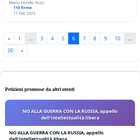
Mario Fiorello Tozzi
110 firme
11 Dec 2023
«
1
...
3
4
5
6
7
8
9
10
...
20
»
Petizioni promosse da altri utenti
NO ALLA GUERRA CON LA RUSSIA, appello
dell'intellettualità libera
NO ALLA GUERRA CON LA RUSSIA, appello
dell'intellettualità libera