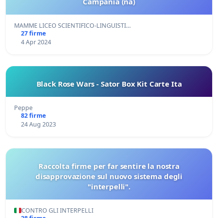
Campania (na)
MAMME LICEO SCIENTIFICO-LINGUISTI…
27 firme
4 Apr 2024
Black Rose Wars - Sator Box Kit Carte Ita
Peppe
82 firme
24 Aug 2023
Raccolta firme per far sentire la nostra
disapprovazione sul nuovo sistema degli
"interpelli".
CONTRO GLI INTERPELLI