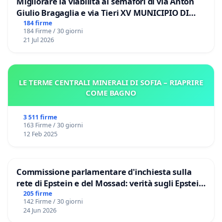
Migliorare la viabilità ai semafori di via Anton
Giulio Bragaglia e via Tieri XV MUNICIPIO DI
ROMA
184 firme
184 Firme / 30 giorni
21 Jul 2026
LE TERME CENTRALI MINERALI DI SOFIA – RIAPRIRE
COME BAGNO
3 511 firme
163 Firme / 30 giorni
12 Feb 2025
Commissione parlamentare d'inchiesta sulla
rete di Epstein e del Mossad: verità sugli Epstein
Files
205 firme
142 Firme / 30 giorni
24 Jun 2026