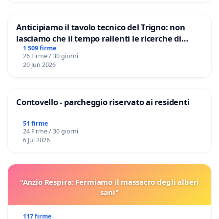
Anticipiamo il tavolo tecnico del Trigno: non
lasciamo che il tempo rallenti le ricerche di
Domenico Racanati
1 509 firme
26 Firme / 30 giorni
20 Jun 2026
Contovello - parcheggio riservato ai residenti
51 firme
24 Firme / 30 giorni
6 Jul 2026
"Anzio Respira: Fermiamo il massacro degli alberi
sani"
117 firme