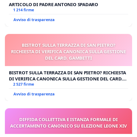
ARTICOLO DI PADRE ANTONIO SPADARO
1 214 firme
Avviso di trasparenza
BISTROT SULLA TERRAZZA DI SAN PIETRO?
RICHIESTA DI VERIFICA CANONICA SULLA GESTIONE
DEL CARD. GAMBETTI
BISTROT SULLA TERRAZZA DI SAN PIETRO? RICHIESTA
DI VERIFICA CANONICA SULLA GESTIONE DEL CARD.
GAMBETTI
2 527 firme
Avviso di trasparenza
DIFFIDA COLLETTIVA E ISTANZA FORMALE DI
ACCERTAMENTO CANONICO SU ELEZIONE LEONE XIV