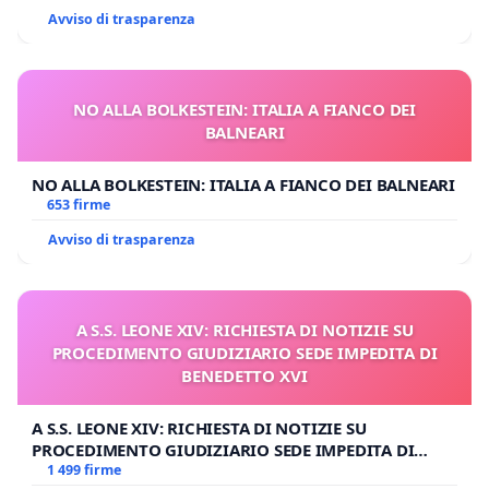
Avviso di trasparenza
NO ALLA BOLKESTEIN: ITALIA A FIANCO DEI
BALNEARI
NO ALLA BOLKESTEIN: ITALIA A FIANCO DEI BALNEARI
653 firme
Avviso di trasparenza
A S.S. LEONE XIV: RICHIESTA DI NOTIZIE SU
PROCEDIMENTO GIUDIZIARIO SEDE IMPEDITA DI
BENEDETTO XVI
A S.S. LEONE XIV: RICHIESTA DI NOTIZIE SU
PROCEDIMENTO GIUDIZIARIO SEDE IMPEDITA DI
BENEDETTO XVI
1 499 firme