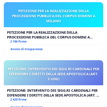
PETIZIONE PER LA REALIZZAZIONE DELLA
PROCESSIONE PUBBLICA DEL CORPUS DOMINI A
MILANO
PETIZIONE PER LA REALIZZAZIONE DELLA
PROCESSIONE PUBBLICA DEL CORPUS DOMINI A
MILANO
2 186 firme
Avviso di trasparenza
PETIZIONE: INTERVENTO DEI SIGG.RI CARDINALI PER
DIFENDERE I DIRITTI DELLA SEDE APOSTOLICA (ART.
3 UDG)
PETIZIONE: INTERVENTO DEI SIGG.RI CARDINALI PER
DIFENDERE I DIRITTI DELLA SEDE APOSTOLICA (ART. 3
UDG)
2 420 firme