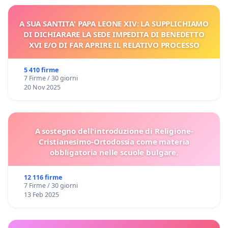
A SUA SANTITA' PAPA LEONE XIV: LA SUPPLICHIAMO
DI DICHIARARE LA SEDE IMPEDITA DI BENEDETTO
XVI E/O DI FAR APRIRE IL RELATIVO PROCESSO
5 410 firme
7 Firme / 30 giorni
20 Nov 2025
A sostegno dell'introduzione di Religione-
Cristianesimo-Ortodossia come materia
obbligatoria nelle scuole bulgare.
12 116 firme
7 Firme / 30 giorni
13 Feb 2025