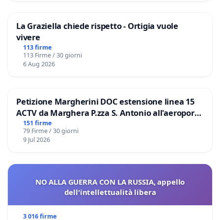
La Graziella chiede rispetto - Ortigia vuole
vivere
113 firme
113 Firme / 30 giorni
6 Aug 2026
Petizione Margherini DOC estensione linea 15
ACTV da Marghera P.zza S. Antonio all'aeroporto
Marco Polo tariffa a € 1,50
151 firme
79 Firme / 30 giorni
9 Jul 2026
NO ALLA GUERRA CON LA RUSSIA, appello
dell'intellettualità libera
3 016 firme