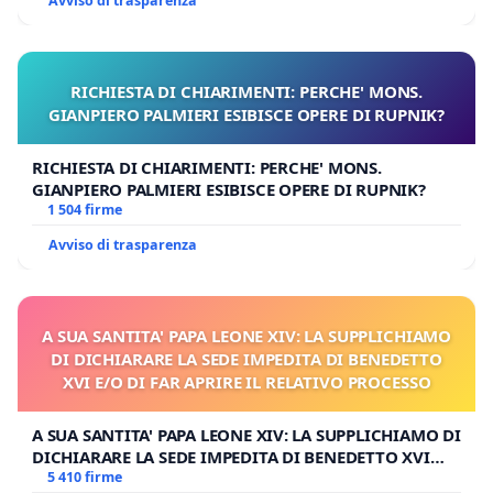
Avviso di trasparenza
RICHIESTA DI CHIARIMENTI: PERCHE' MONS.
GIANPIERO PALMIERI ESIBISCE OPERE DI RUPNIK?
RICHIESTA DI CHIARIMENTI: PERCHE' MONS.
GIANPIERO PALMIERI ESIBISCE OPERE DI RUPNIK?
1 504 firme
Avviso di trasparenza
A SUA SANTITA' PAPA LEONE XIV: LA SUPPLICHIAMO
DI DICHIARARE LA SEDE IMPEDITA DI BENEDETTO
XVI E/O DI FAR APRIRE IL RELATIVO PROCESSO
A SUA SANTITA' PAPA LEONE XIV: LA SUPPLICHIAMO DI
DICHIARARE LA SEDE IMPEDITA DI BENEDETTO XVI
E/O DI FAR APRIRE IL RELATIVO PROCESSO
5 410 firme