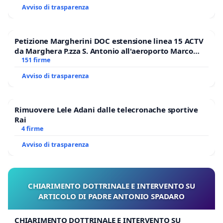
Avviso di trasparenza
Petizione Margherini DOC estensione linea 15 ACTV
da Marghera P.zza S. Antonio all'aeroporto Marco
Polo tariffa a € 1,50
151 firme
Avviso di trasparenza
Rimuovere Lele Adani dalle telecronache sportive
Rai
4 firme
Avviso di trasparenza
CHIARIMENTO DOTTRINALE E INTERVENTO SU
ARTICOLO DI PADRE ANTONIO SPADARO
CHIARIMENTO DOTTRINALE E INTERVENTO SU