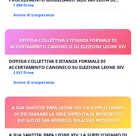
BENEDETTO XVI
1 499 firme
Avviso di trasparenza
DIFFIDA COLLETTIVA E ISTANZA FORMALE DI
ACCERTAMENTO CANONICO SU ELEZIONE LEONE XIV
DIFFIDA COLLETTIVA E ISTANZA FORMALE DI
ACCERTAMENTO CANONICO SU ELEZIONE LEONE XIV
2 937 firme
Avviso di trasparenza
A SUA SANTITA' PAPA LEONE XIV: LA SUPPLICHIAMO
DI DICHIARARE LA SEDE IMPEDITA DI BENEDETTO
XVI E/O DI FAR APRIRE IL RELATIVO PROCESSO
A SUA SANTITA' PAPA LEONE XIV: LA SUPPLICHIAMO DI