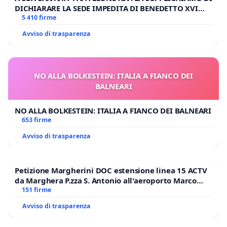
DICHIARARE LA SEDE IMPEDITA DI BENEDETTO XVI
E/O DI FAR APRIRE IL RELATIVO PROCESSO
5 410 firme
Avviso di trasparenza
NO ALLA BOLKESTEIN: ITALIA A FIANCO DEI
BALNEARI
NO ALLA BOLKESTEIN: ITALIA A FIANCO DEI BALNEARI
653 firme
Avviso di trasparenza
Petizione Margherini DOC estensione linea 15 ACTV
da Marghera P.zza S. Antonio all'aeroporto Marco
Polo tariffa a € 1,50
151 firme
Avviso di trasparenza