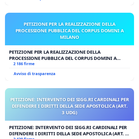
Salvatore Cabras - Ammiraglio
Fulvio Maiorca - Avvocato
PETIZIONE PER LA REALIZZAZIONE DELLA
PROCESSIONE PUBBLICA DEL CORPUS DOMINI A
MILANO
PETIZIONE PER LA REALIZZAZIONE DELLA
PROCESSIONE PUBBLICA DEL CORPUS DOMINI A
MILANO
2 186 firme
Avviso di trasparenza
PETIZIONE: INTERVENTO DEI SIGG.RI CARDINALI PER
DIFENDERE I DIRITTI DELLA SEDE APOSTOLICA (ART.
3 UDG)
PETIZIONE: INTERVENTO DEI SIGG.RI CARDINALI PER
DIFENDERE I DIRITTI DELLA SEDE APOSTOLICA (ART. 3