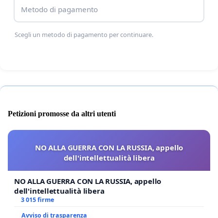
Firma anche tu per l'abrogazione delle leggi
Metodo di pagamento
Scelba e Mancino.
Scegli un metodo di pagamento per continuare.
PRIMI FIRMATARI
On. Roberto Fiore - Politico
Carlo Taormina - Avvocato
Gloria Callarelli - Giornalista
Petizioni promosse da altri utenti
Luca Castellini - Politico
Pablo De Luca - Avvocato
NO ALLA GUERRA CON LA RUSSIA, appello
Maurizio Blondet - Giornalista
dell'intellettualità libera
Vincenzo Di Nanna - Avvocato
Pasquale Delisati - Avvocato
NO ALLA GUERRA CON LA RUSSIA, appello
dell'intellettualità libera
Nino Galloni - Economista
3 015 firme
Massimo Catanzaro - Avvocato
Avviso di trasparenza