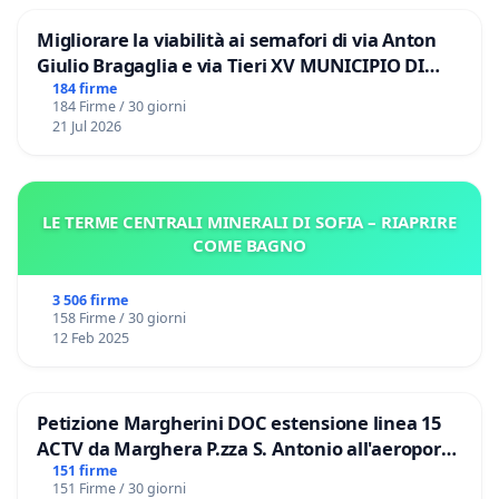
Migliorare la viabilità ai semafori di via Anton
Giulio Bragaglia e via Tieri XV MUNICIPIO DI
ROMA
184 firme
184 Firme / 30 giorni
21 Jul 2026
LE TERME CENTRALI MINERALI DI SOFIA – RIAPRIRE
COME BAGNO
3 506 firme
158 Firme / 30 giorni
12 Feb 2025
Petizione Margherini DOC estensione linea 15
ACTV da Marghera P.zza S. Antonio all'aeroporto
Marco Polo tariffa a € 1,50
151 firme
151 Firme / 30 giorni