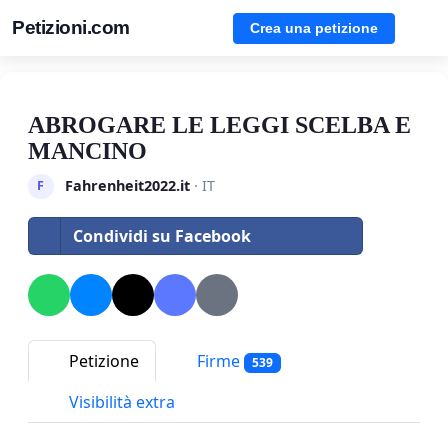
Petizioni.com
Crea una petizione
ABROGARE LE LEGGI SCELBA E
MANCINO
Fahrenheit2022.it
· IT
F
Condividi su Facebook
Petizione
Firme
539
Visibilità extra