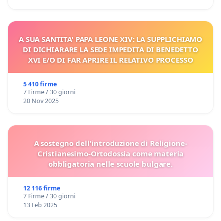
A SUA SANTITA' PAPA LEONE XIV: LA SUPPLICHIAMO
DI DICHIARARE LA SEDE IMPEDITA DI BENEDETTO
XVI E/O DI FAR APRIRE IL RELATIVO PROCESSO
5 410 firme
7 Firme / 30 giorni
20 Nov 2025
A sostegno dell'introduzione di Religione-
Cristianesimo-Ortodossia come materia
obbligatoria nelle scuole bulgare.
12 116 firme
7 Firme / 30 giorni
13 Feb 2025