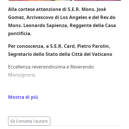
Alla cortese attenzione di S.E.R. Mons. Josè
Gomez, Arcivescovo di Los Angeles e del Rev.do
Mons. Leonardo Sapienza, Reggente della Casa
pontificia.
Per conoscenza, a S.E.R. Card. Pietro Parolin,
Segretario dello Stato della Città del Vaticano
Eccellenza reverendissima e Reverendo
Monsignore,
abbiamo appreso dai media come, circa un mese e
mezzo fa, il Santo Padre Leone XIV ha ricevuto un
Mostra di più
gruppo di fedeli di Los Angeles guidati da Lei,
Mons. Gomez, e riteniamo che l’incontro sia stato
gestito da Lei, Mons. Sapienza, in qualità di
Contatta l'autore
reggente della Casa pontificia.