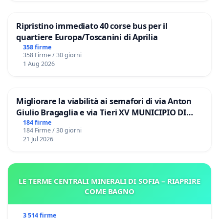
Ripristino immediato 40 corse bus per il
quartiere Europa/Toscanini di Aprilia
358 firme
358 Firme / 30 giorni
1 Aug 2026
Migliorare la viabilità ai semafori di via Anton
Giulio Bragaglia e via Tieri XV MUNICIPIO DI
ROMA
184 firme
184 Firme / 30 giorni
21 Jul 2026
LE TERME CENTRALI MINERALI DI SOFIA – RIAPRIRE
COME BAGNO
3 514 firme