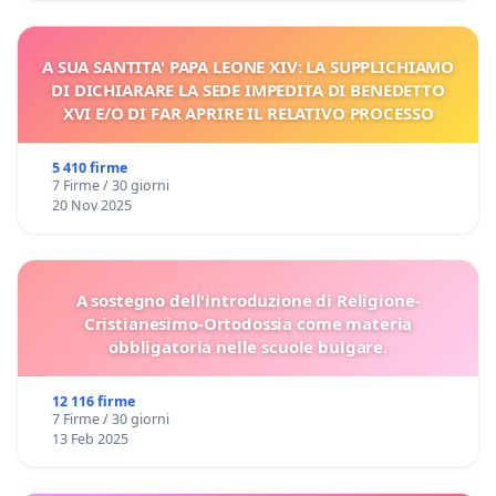
A SUA SANTITA' PAPA LEONE XIV: LA SUPPLICHIAMO
DI DICHIARARE LA SEDE IMPEDITA DI BENEDETTO
XVI E/O DI FAR APRIRE IL RELATIVO PROCESSO
5 410 firme
7 Firme / 30 giorni
20 Nov 2025
A sostegno dell'introduzione di Religione-
Cristianesimo-Ortodossia come materia
obbligatoria nelle scuole bulgare.
12 116 firme
7 Firme / 30 giorni
13 Feb 2025