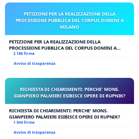
apertamente la fede cattolica
.
PETIZIONE PER LA REALIZZAZIONE DELLA
PROCESSIONE PUBBLICA DEL CORPUS DOMINI A
MILANO
PETIZIONE PER LA REALIZZAZIONE DELLA
PROCESSIONE PUBBLICA DEL CORPUS DOMINI A
MILANO
2 186 firme
Avviso di trasparenza
In base ai Diritti e doveri dei Fedeli, con particolare
RICHIESTA DI CHIARIMENTI: PERCHE' MONS.
riferimento al can. 212.1 (
I fedeli sono liberi di
GIANPIERO PALMIERI ESIBISCE OPERE DI RUPNIK?
manifestare ai Pastori della Chiesa le proprie necessità,
soprattutto spirituali, e i propri desideri
) ci
RICHIESTA DI CHIARIMENTI: PERCHE' MONS.
permettiamo di chiederVi:
GIANPIERO PALMIERI ESIBISCE OPERE DI RUPNIK?
1 504 firme
1) se eravate già a conoscenza dei seguenti fatti,
Avviso di trasparenza
ovvero: