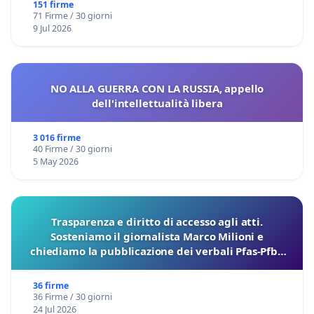
Marco Polo tariffa a € 1,50
151 firme
71 Firme / 30 giorni
9 Jul 2026
NO ALLA GUERRA CON LA RUSSIA, appello
dell'intellettualità libera
3 016 firme
40 Firme / 30 giorni
5 May 2026
Trasparenza e diritto di accesso agli atti.
Sosteniamo il giornalista Marco Milioni e
chiediamo la pubblicazione dei verbali Pfas-Pfba
sulla Pedemontana Veneta
36 firme
36 Firme / 30 giorni
24 Jul 2026