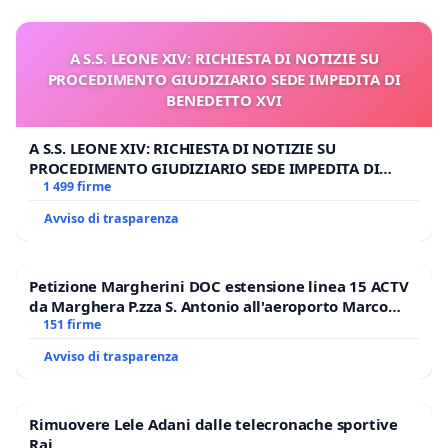
tutti i fatti sopra elencati.
A S.S. LEONE XIV: RICHIESTA DI NOTIZIE SU
Vorremmo anche sapere,
secondo quale criterio
PROCEDIMENTO GIUDIZIARIO SEDE IMPEDITA DI
spirituale, diplomatico e comunicativo è stato da
BENEDETTO XVI
Voi deciso di organizzare questo incontro con Sua
A S.S. LEONE XIV: RICHIESTA DI NOTIZIE SU
Santità.
PROCEDIMENTO GIUDIZIARIO SEDE IMPEDITA DI
BENEDETTO XVI
1 499 firme
RingraziandoVi per la cortese attenzione, e certi di
Avviso di trasparenza
una Vostra risposta, porgiamo deferenti saluti.
Dott. Andrea Cionci e seguenti firmatari
Petizione Margherini DOC estensione linea 15 ACTV
da Marghera P.zza S. Antonio all'aeroporto Marco
Polo tariffa a € 1,50
151 firme
Avviso di trasparenza
Rimuovere Lele Adani dalle telecronache sportive
Rai