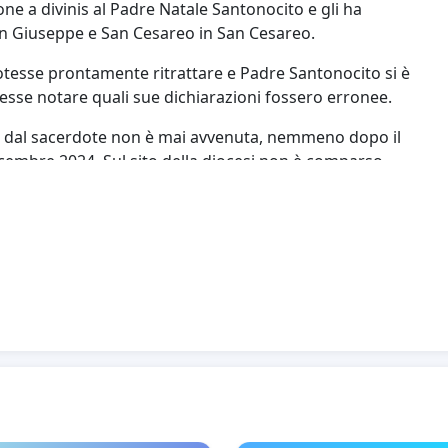
e a divinis al Padre Natale Santonocito e gli ha
San Giuseppe e San Cesareo in San Cesareo.
otesse prontamente ritrattare e Padre Santonocito si è
acesse notare quali sue dichiarazioni fossero erronee.
o dal sacerdote non è mai avvenuta, nemmeno dopo il
icembre 2024. Sul sito della diocesi non è comparso
agate da dati di fatto facilmente constatabili da tutti i
ronunciato da Benedetto XVI nella sua
Declaratio
e
e lingue volgari, (vedasi in aggiunta il recente studio
bUs-K5KjY&t=553s
) considerato che il P. Santonocito ha
lla costituzione Universi Dominici Gregis che non
 punto, delle affermazioni di Padre Natale Santonocito