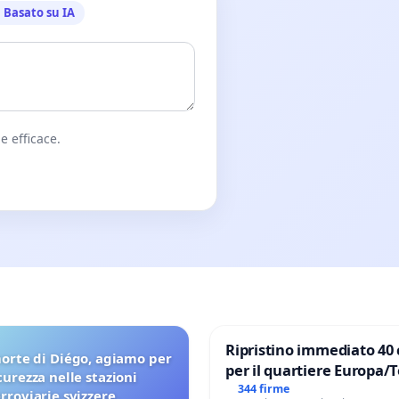
Basato su IA
e efficace.
Ripristino immediato 40 
orte di Diégo, agiamo per
per il quartiere Europa/
icurezza nelle stazioni
di Aprilia
344 firme
erroviarie svizzere.