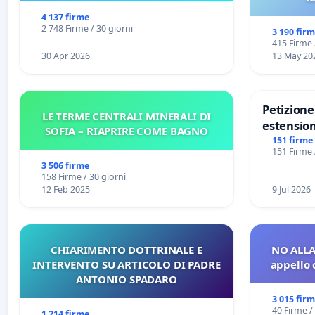
4 137 firme
2 748 Firme / 30 giorni
3 190 fir
415 Firme 
30 Apr 2026
13 May 20
Petizion
LE TERME CENTRALI MINERALI DI
estension
SOFIA – RIAPRIRE COME BAGNO
Marghera 
151 firme
151 Firme 
all'aerop
3 506 firme
€ 1,50
158 Firme / 30 giorni
12 Feb 2025
9 Jul 2026
CHIARIMENTO DOTTRINALE E
NO ALLA
INTERVENTO SU ARTICOLO DI PADRE
appello 
ANTONIO SPADARO
3 015 fir
40 Firme /
1 214 firme