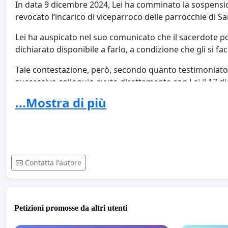
In data 9 dicembre 2024, Lei ha comminato la sospension
revocato l’incarico di viceparroco delle parrocchie di 
Lei ha auspicato nel suo comunicato che il sacerdote p
dichiarato disponibile a farlo, a condizione che gli si f
Tale contestazione, però, secondo quanto testimoniat
successivo colloquio avuto direttamente con Lei il 17 d
alcun documento del genere.
...Mostra di più
Considerato che le affermazioni del sacerdote sono suffr
fedeli, come ad esempio le incongruenze tra quanto p
quanto riportato dal sito vaticano, sia in latino che nell
sulla Declaratio
https://www.youtube.com/watch?v=7I
Contatta l'autore
citato espressamente articoli del diritto canonico e de
sembrano lasciare spazio a dubbi o ambiguità,
LE CHIEDIAMO RISPETTOSAMENTE
Petizioni promosse da altri utenti
di procedere a una contestazione nel merito, punto per