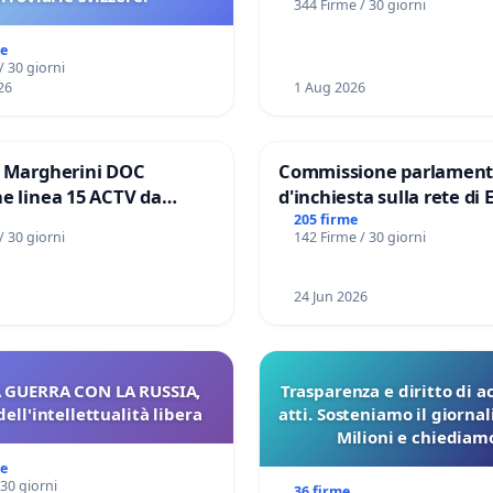
344 Firme / 30 giorni
me
/ 30 giorni
26
1 Aug 2026
e Margherini DOC
Commissione parlament
e linea 15 ACTV da
d'inchiesta sulla rete di 
P.zza S. Antonio
del Mossad: verità sugli 
205 firme
/ 30 giorni
142 Firme / 30 giorni
orto Marco Polo tariffa a
Files
24 Jun 2026
 GUERRA CON LA RUSSIA,
Trasparenza e diritto di a
dell'intellettualità libera
atti. Sosteniamo il giorna
Milioni e chiediamo
pubblicazione dei verbali
me
sulla Pedemontana V
 30 giorni
36 firme