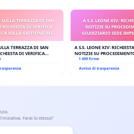
rto Antonacci, Avv. Costanza Settesoldi, Avv. Simon
 SULLA TERRAZZA DI SAN
A S.S. LEONE XIV: RICHI
? RICHIESTA DI VERIFICA
NOTIZIE SU PROCEDI
CA SULLA GESTIONE DEL
GIUDIZIARIO SEDE IMPE
CARD. GAMBETTI
BENEDETTO XVI
ULLA TERRAZZA DI SAN
A S.S. LEONE XIV: RICHIESTA
CHIESTA DI VERIFICA
NOTIZIE SU PROCEDIMENT
SULLA GESTIONE DEL
e
GIUDIZIARIO SEDE IMPEDIT
1 499 firme
BETTI
BENEDETTO XVI
 trasparenza
Avviso di trasparenza
nzio.
iniziativa. Farai lo stesso?