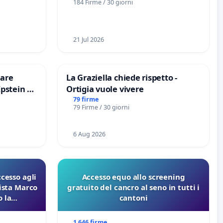
184 Firme / 30 giorni
21 Jul 2026
are
La Graziella chiede rispetto -
Epstein e
Ortigia vuole vivere
Epstein
79 firme
79 Firme / 30 giorni
6 Aug 2026
ccesso agli
Accesso equo allo screening
lista Marco
gratuito del cancro al seno in tutti i
 la
cantoni
 Pfas-Pfba
eneta
1 646 firme