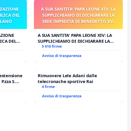
ZZAZIONE
A SUA SANTITA' PAPA LEONE XIV: LA
LICA DEL
SUPPLICHIAMO DI DICHIARARE LA
ILANO
SEDE IMPEDITA DI BENEDETTO XVI
E/O DI FAR APRIRE IL RELATIVO
PROCESSO
AZIONE
A SUA SANTITA' PAPA LEONE XIV: LA
ICA DEL
SUPPLICHIAMO DI DICHIARARE LA
O
SEDE IMPEDITA DI BENEDETTO XVI E/O
5 410 firme
DI FAR APRIRE IL RELATIVO PROCESSO
Avviso di trasparenza
estensione
Rimuovere Lele Adani dalle
P.zza S.
telecronache sportive Rai
o Polo
4 firme
Avviso di trasparenza